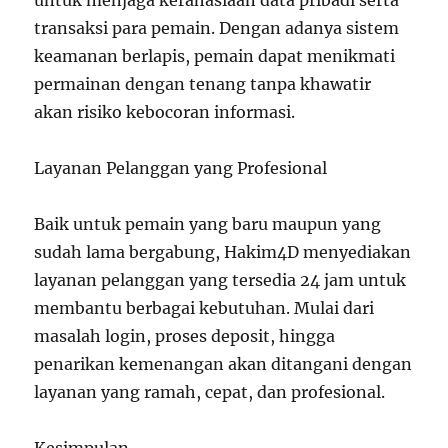
untuk menjaga kerahasiaan data pribadi serta
transaksi para pemain. Dengan adanya sistem
keamanan berlapis, pemain dapat menikmati
permainan dengan tenang tanpa khawatir
akan risiko kebocoran informasi.
Layanan Pelanggan yang Profesional
Baik untuk pemain yang baru maupun yang
sudah lama bergabung, Hakim4D menyediakan
layanan pelanggan yang tersedia 24 jam untuk
membantu berbagai kebutuhan. Mulai dari
masalah login, proses deposit, hingga
penarikan kemenangan akan ditangani dengan
layanan yang ramah, cepat, dan profesional.