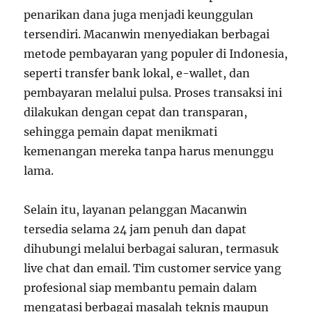
penarikan dana juga menjadi keunggulan
tersendiri. Macanwin menyediakan berbagai
metode pembayaran yang populer di Indonesia,
seperti transfer bank lokal, e-wallet, dan
pembayaran melalui pulsa. Proses transaksi ini
dilakukan dengan cepat dan transparan,
sehingga pemain dapat menikmati
kemenangan mereka tanpa harus menunggu
lama.
Selain itu, layanan pelanggan Macanwin
tersedia selama 24 jam penuh dan dapat
dihubungi melalui berbagai saluran, termasuk
live chat dan email. Tim customer service yang
profesional siap membantu pemain dalam
mengatasi berbagai masalah teknis maupun