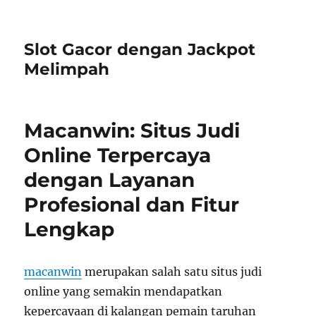
Slot Gacor dengan Jackpot
Melimpah
Macanwin: Situs Judi
Online Terpercaya
dengan Layanan
Profesional dan Fitur
Lengkap
macanwin
merupakan salah satu situs judi
online yang semakin mendapatkan
kepercayaan di kalangan pemain taruhan