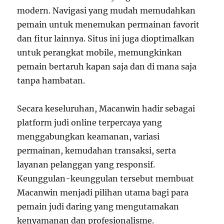
modern. Navigasi yang mudah memudahkan
pemain untuk menemukan permainan favorit
dan fitur lainnya. Situs ini juga dioptimalkan
untuk perangkat mobile, memungkinkan
pemain bertaruh kapan saja dan di mana saja
tanpa hambatan.
Secara keseluruhan, Macanwin hadir sebagai
platform judi online terpercaya yang
menggabungkan keamanan, variasi
permainan, kemudahan transaksi, serta
layanan pelanggan yang responsif.
Keunggulan-keunggulan tersebut membuat
Macanwin menjadi pilihan utama bagi para
pemain judi daring yang mengutamakan
kenyamanan dan profesionalisme.