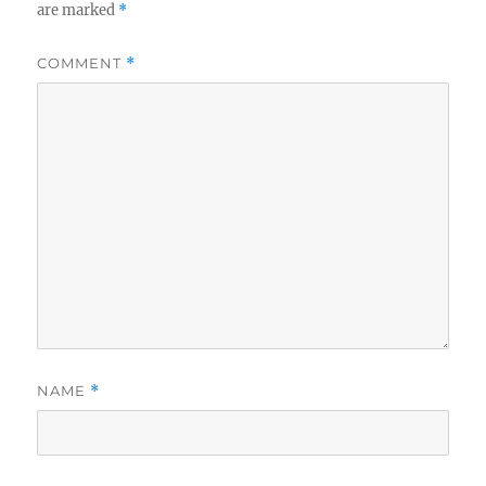
are marked
*
COMMENT
*
NAME
*