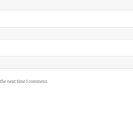
 the next time I comment.