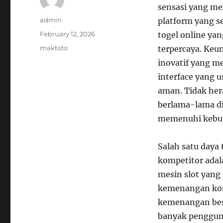
sensasi yang me
Author
admin
platform yang s
Posted
February 12, 2026
togel online ya
on
Tags
maktoto
terpercaya. Keun
inovatif yang m
interface yang u
aman. Tidak her
berlama-lama di 
memenuhi kebutu
Salah satu daya
kompetitor adala
mesin slot yan
kemenangan kon
kemenangan bes
banyak pengguna