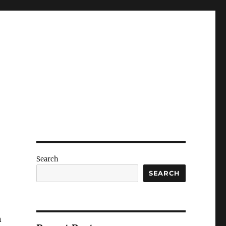
Search
SEARCH
n