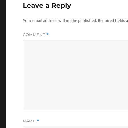
Leave a Reply
Your email address will not be published.
Required fields
COMMENT
*
NAME
*