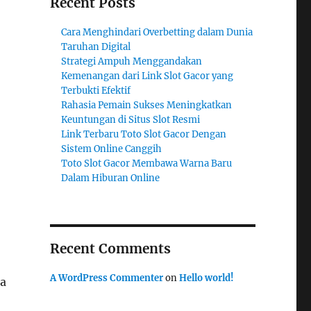
Recent Posts
Cara Menghindari Overbetting dalam Dunia
Taruhan Digital
Strategi Ampuh Menggandakan
Kemenangan dari Link Slot Gacor yang
Terbukti Efektif
Rahasia Pemain Sukses Meningkatkan
Keuntungan di Situs Slot Resmi
Link Terbaru Toto Slot Gacor Dengan
Sistem Online Canggih
Toto Slot Gacor Membawa Warna Baru
Dalam Hiburan Online
Recent Comments
A WordPress Commenter
on
Hello world!
pa