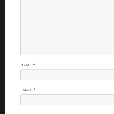
NAME
*
EMAIL
*