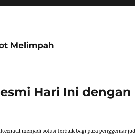
pot Melimpah
Resmi Hari Ini dengan
alternatif menjadi solusi terbaik bagi para penggemar jud