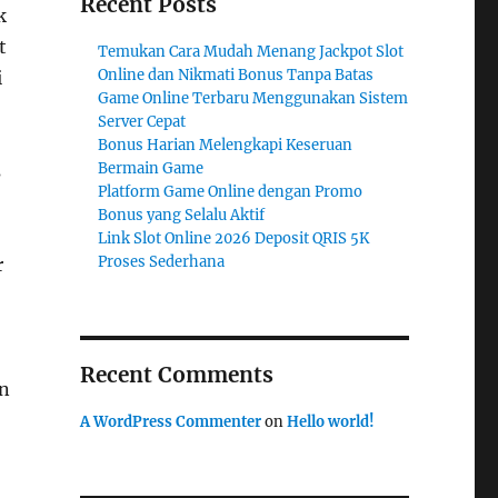
Recent Posts
k
t
Temukan Cara Mudah Menang Jackpot Slot
Online dan Nikmati Bonus Tanpa Batas
i
Game Online Terbaru Menggunakan Sistem
Server Cepat
Bonus Harian Melengkapi Keseruan
Bermain Game
s
Platform Game Online dengan Promo
Bonus yang Selalu Aktif
Link Slot Online 2026 Deposit QRIS 5K
Proses Sederhana
r
Recent Comments
in
A WordPress Commenter
on
Hello world!