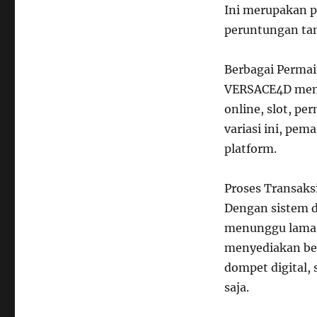
Ini merupakan p
peruntungan tanp
Berbagai Permai
VERSACE4D mena
online, slot, p
variasi ini, pe
platform.
Proses Transaks
Dengan sistem d
menunggu lama
menyediakan ber
dompet digital, 
saja.