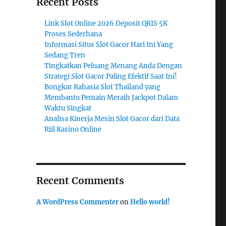
Recent Posts
Link Slot Online 2026 Deposit QRIS 5K
Proses Sederhana
Informasi Situs Slot Gacor Hari Ini Yang
Sedang Tren
Tingkatkan Peluang Menang Anda Dengan
Strategi Slot Gacor Paling Efektif Saat Ini!
Bongkar Rahasia Slot Thailand yang
Membantu Pemain Meraih Jackpot Dalam
Waktu Singkat
Analisa Kinerja Mesin Slot Gacor dari Data
Riil Kasino Online
Recent Comments
A WordPress Commenter
on
Hello world!