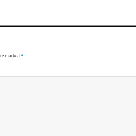
 are marked
*