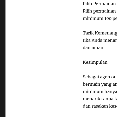
Pilih Permainan
Pilih permainan
minimum 100 pe
Tarik Kemenan
Jika Anda mena
dan aman.
Kesimpulan
Sebagai agen o
bermain yang a
minimum hanya 1
menarik tanpa t
dan rasakan kese