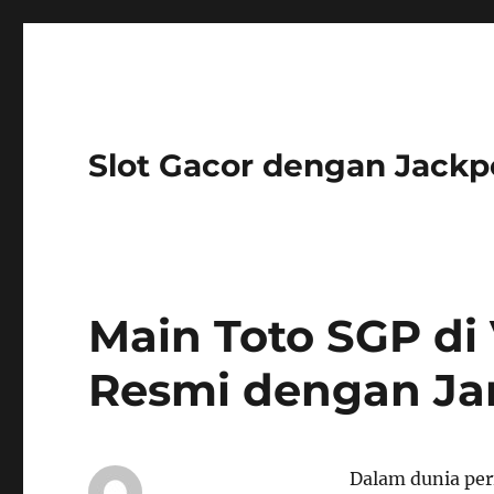
Slot Gacor dengan Jack
Main Toto SGP di
Resmi dengan Jam
Dalam dunia pe