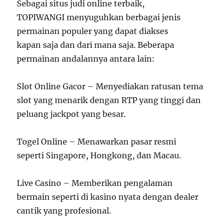
Sebagai situs judi online terbaik,
TOPIWANGI menyuguhkan berbagai jenis
permainan populer yang dapat diakses
kapan saja dan dari mana saja. Beberapa
permainan andalannya antara lain:
Slot Online Gacor – Menyediakan ratusan tema
slot yang menarik dengan RTP yang tinggi dan
peluang jackpot yang besar.
Togel Online – Menawarkan pasar resmi
seperti Singapore, Hongkong, dan Macau.
Live Casino – Memberikan pengalaman
bermain seperti di kasino nyata dengan dealer
cantik yang profesional.