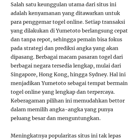
Salah satu keunggulan utama dari situs ini
adalah kenyamanan yang ditawarkan untuk
para penggemar togel online. Setiap transaksi
yang dilakukan di Yumetoto berlangsung cepat
dan tanpa repot, sehingga pemain bisa fokus
pada strategi dan prediksi angka yang akan
dipasang. Berbagai macam pasaran togel dari
berbagai negara tersedia lengkap, mulai dari
Singapore, Hong Kong, hingga Sydney. Hal ini
menjadikan Yumetoto sebagai tempat bermain
togel online yang lengkap dan terpercaya.
Keberagaman pilihan ini memudahkan bettor
dalam memilih angka-angka yang punya
peluang besar dan menguntungkan.
Meningkatnya popularitas situs ini tak lepas