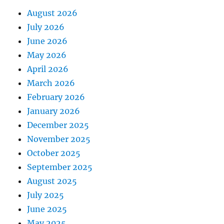
August 2026
July 2026
June 2026
May 2026
April 2026
March 2026
February 2026
January 2026
December 2025
November 2025
October 2025
September 2025
August 2025
July 2025
June 2025
May 2025