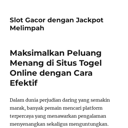
Slot Gacor dengan Jackpot
Melimpah
Maksimalkan Peluang
Menang di Situs Togel
Online dengan Cara
Efektif
Dalam dunia perjudian daring yang semakin
marak, banyak pemain mencari platform
terpercaya yang menawarkan pengalaman
menyenangkan sekaligus menguntungkan.