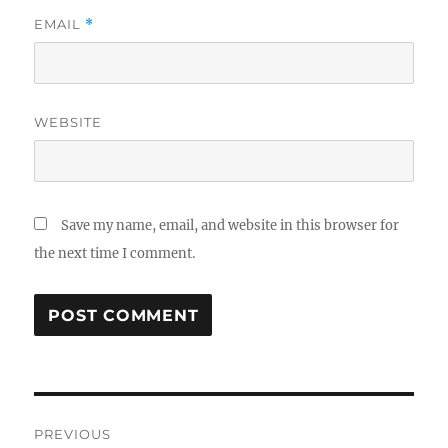
EMAIL
*
WEBSITE
Save my name, email, and website in this browser for
the next time I comment.
Post
PREVIOUS