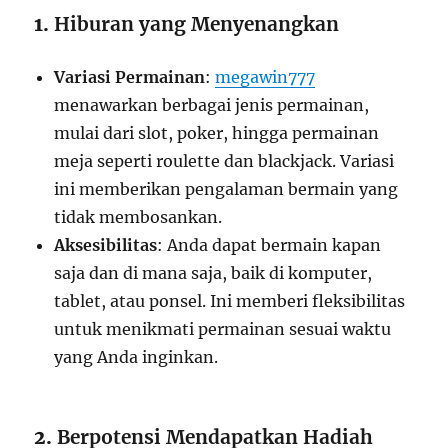
1.
Hiburan yang Menyenangkan
Variasi Permainan
:
megawin777
menawarkan berbagai jenis permainan,
mulai dari slot, poker, hingga permainan
meja seperti roulette dan blackjack. Variasi
ini memberikan pengalaman bermain yang
tidak membosankan.
Aksesibilitas
: Anda dapat bermain kapan
saja dan di mana saja, baik di komputer,
tablet, atau ponsel. Ini memberi fleksibilitas
untuk menikmati permainan sesuai waktu
yang Anda inginkan.
2.
Berpotensi Mendapatkan Hadiah