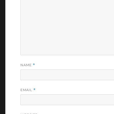
NAME
*
EMAIL
*