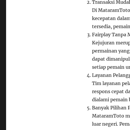
Transaksi Muda
Di MataramToto,
kecepatan dalam
tersedia, pemai
Fairplay Tanpa 
Kejujuran merup
permainan yang 
dapat dimanipul
setiap pemain 
Layanan Pelangg
Tim layanan pel
respons cepat d
dialami pemain b
Banyak Pilihan 
MataramToto me
luar negeri. Pem