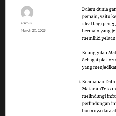
Dalam dunia gam
pemain, yaitu k
Author
admin
ideal bagi peng
Posted
March 20, 2025
bermain yang je
on
memiliki peluan
Keunggulan Mata
Sebagai platfor
yang menjadikan
Keamanan Data 
MataramToto me
melindungi info
perlindungan in
bocornya data a