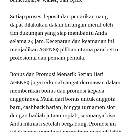
bank lokal, e-wallet, dan QRIS.
Setiap proses deposit dan penarikan uang
dapat dilakukan dalam hitungan menit oleh
tim dukungan yang siap membantu Anda
selama 24 jam. Kecepatan dan keamanan ini
menjadikan AGEN89 pilihan utama para bettor
profesional dan pemain pemula.
Bonus dan Promosi Menarik Setiap Hari
AGEN89 juga terkenal sangat dermawan dalam
memberikan bonus dan promosi kepada
anggotanya. Mulai dari bonus untuk anggota
baru, cashback harian, hingga turnamen slot
dengan hadiah jutaan rupiah, semuanya bisa
Anda nikmati setelah bergabung. Promosi ini