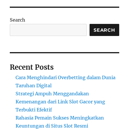
Search
SEARCH
Recent Posts
Cara Menghindari Overbetting dalam Dunia
Taruhan Digital
Strategi Ampuh Menggandakan
Kemenangan dari Link Slot Gacor yang
Terbukti Efektif
Rahasia Pemain Sukses Meningkatkan
Keuntungan di Situs Slot Resmi