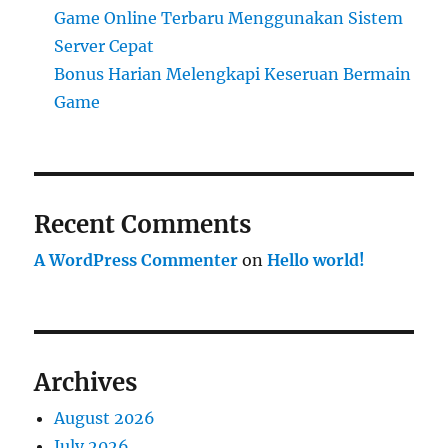
Game Online Terbaru Menggunakan Sistem
Server Cepat
Bonus Harian Melengkapi Keseruan Bermain
Game
Recent Comments
A WordPress Commenter
on
Hello world!
Archives
August 2026
July 2026