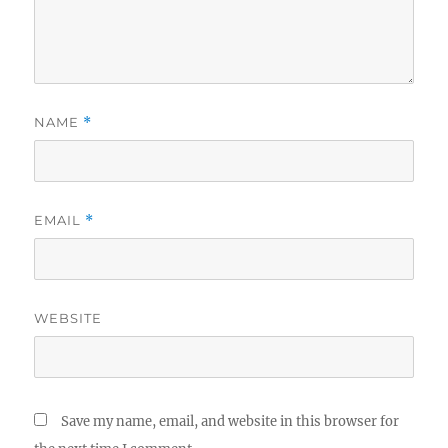
NAME
*
EMAIL
*
WEBSITE
Save my name, email, and website in this browser for