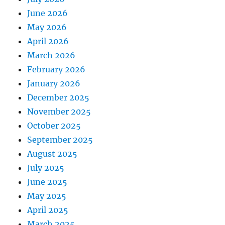
June 2026
May 2026
April 2026
March 2026
February 2026
January 2026
December 2025
November 2025
October 2025
September 2025
August 2025
July 2025
June 2025
May 2025
April 2025
March 2025