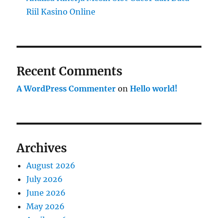
Riil Kasino Online
Recent Comments
A WordPress Commenter
on
Hello world!
Archives
August 2026
July 2026
June 2026
May 2026