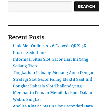
SEARCH
Recent Posts
Link Slot Online 2026 Deposit QRIS 5K
Proses Sederhana
Informasi Situs Slot Gacor Hari Ini Yang
Sedang Tren
Tingkatkan Peluang Menang Anda Dengan
Strategi Slot Gacor Paling Efektif Saat Ini!
Bongkar Rahasia Slot Thailand yang
Membantu Pemain Meraih Jackpot Dalam
Waktu Singkat
Analisa Kinerja Mesin Slot Gacor dari Data