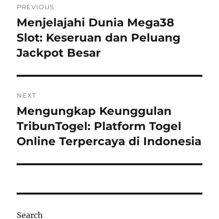
PREVIOUS
navigation
Menjelajahi Dunia Mega38
Previous
post:
Slot: Keseruan dan Peluang
Jackpot Besar
NEXT
Mengungkap Keunggulan
Next
post:
TribunTogel: Platform Togel
Online Terpercaya di Indonesia
Search