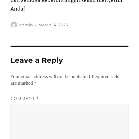
dan semoga keberuntungan selalu menyertai
Anda!
Author
Posted
admin
March 14, 2025
on
Leave a Reply
Your email address will not be published.
Required fields
are marked
*
COMMENT
*