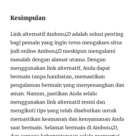
Kesimpulan
Link alternatif Ambon4D adalah solusi penting
bagi pemain yang ingin terus mengakses situs
judi online Ambon4D meskipun mengalami
masalah dengan alamat utama. Dengan
menggunakan link alternatif, Anda dapat
bermain tanpa hambatan, memastikan
pengalaman bermain yang menyenangkan dan
aman. Namun, pastikan Anda selalu
menggunakan link alternatif resmi dan
mengikuti tips yang telah disebutkan untuk
memastikan keamanan dan kenyamanan Anda
saat bermain. Selamat bermain di Ambon4D,