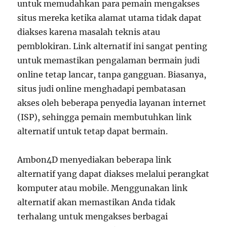
untuk memudahkan para pemain mengakses
situs mereka ketika alamat utama tidak dapat
diakses karena masalah teknis atau
pemblokiran. Link alternatif ini sangat penting
untuk memastikan pengalaman bermain judi
online tetap lancar, tanpa gangguan. Biasanya,
situs judi online menghadapi pembatasan
akses oleh beberapa penyedia layanan internet
(ISP), sehingga pemain membutuhkan link
alternatif untuk tetap dapat bermain.
Ambon4D menyediakan beberapa link
alternatif yang dapat diakses melalui perangkat
komputer atau mobile. Menggunakan link
alternatif akan memastikan Anda tidak
terhalang untuk mengakses berbagai