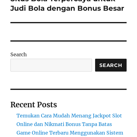
post:
Judi Bola dengan Bonus Besar
Search
SEARCH
Recent Posts
Temukan Cara Mudah Menang Jackpot Slot
Online dan Nikmati Bonus Tanpa Batas
Game Online Terbaru Menggunakan Sistem