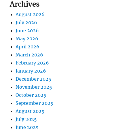
Archives
August 2026
July 2026
June 2026
May 2026
April 2026
March 2026
February 2026
January 2026
December 2025
November 2025
October 2025
September 2025
August 2025
July 2025
June 2025