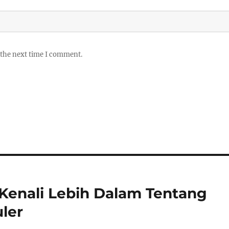
 the next time I comment.
 Kenali Lebih Dalam Tentang
ler