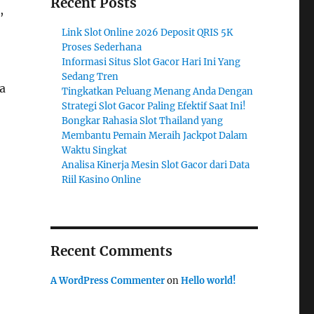
Recent Posts
,
Link Slot Online 2026 Deposit QRIS 5K
Proses Sederhana
Informasi Situs Slot Gacor Hari Ini Yang
Sedang Tren
a
Tingkatkan Peluang Menang Anda Dengan
Strategi Slot Gacor Paling Efektif Saat Ini!
Bongkar Rahasia Slot Thailand yang
Membantu Pemain Meraih Jackpot Dalam
Waktu Singkat
Analisa Kinerja Mesin Slot Gacor dari Data
Riil Kasino Online
Recent Comments
A WordPress Commenter
on
Hello world!