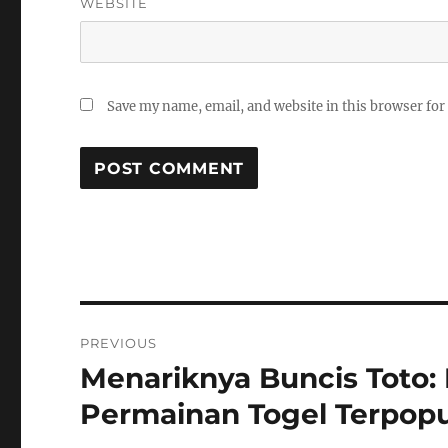
WEBSITE
Save my name, email, and website in this browser for
Post
PREVIOUS
navigation
Menariknya Buncis Toto:
Previous
post:
Permainan Togel Terpopu