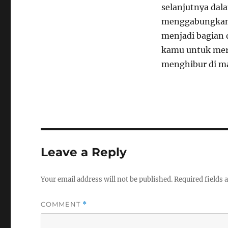
selanjutnya dal
menggabungkan 
menjadi bagian d
kamu untuk mer
menghibur di m
Leave a Reply
Your email address will not be published.
Required fields
COMMENT
*