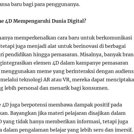
nsa baru bagi para penggunanya.
 4D Mempengaruhi Dunia Digital?
hanya memperkenalkan cara baru untuk berkomunikasi
etapi juga menjadi alat untuk berinovasi di berbagai
ari pendidikan hingga pemasaran. Misalnya, banyak bra
gintegrasikan elemen 4D dalam kampanye pemasaran
 menggunakan meme yang berinteraksi dengan audiens
 melalui teknologi AR atau VR, mereka dapat menciptak
 lebih personal dan menarik bagi konsumen.
e 4D juga berpotensi membawa dampak positif pada
kan. Bayangkan jika materi pelajaran disajikan dalam
yang tidak hanya memberikan informasi, tetapi juga
a dalam pengalaman belajar yang lebih seru dan imersif.