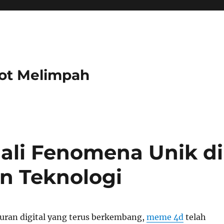
pot Melimpah
li Fenomena Unik di
n Teknologi
uran digital yang terus berkembang,
meme 4d
telah