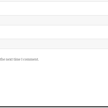
 the next time I comment.