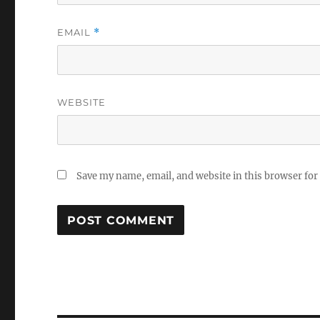
EMAIL
*
WEBSITE
Save my name, email, and website in this browser for