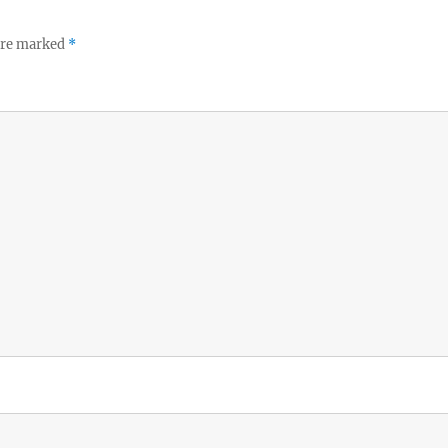
 are marked
*