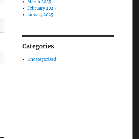
March 2025
February 2025
January 2025
Categories
Uncategorized