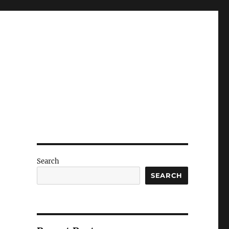
Search
SEARCH