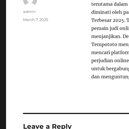
terutama dalam k
Author
admin
diminati oleh p
Posted
March 7, 2025
Terbesar 2025. 
on
pemain judi onl
menjanjikan. De
Tempototo menjad
mencari platfor
perjudian online
untuk bergabun
dan menguntungk
Leave a Reply