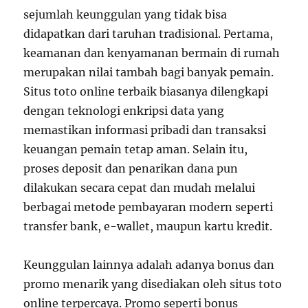
sejumlah keunggulan yang tidak bisa
didapatkan dari taruhan tradisional. Pertama,
keamanan dan kenyamanan bermain di rumah
merupakan nilai tambah bagi banyak pemain.
Situs toto online terbaik biasanya dilengkapi
dengan teknologi enkripsi data yang
memastikan informasi pribadi dan transaksi
keuangan pemain tetap aman. Selain itu,
proses deposit dan penarikan dana pun
dilakukan secara cepat dan mudah melalui
berbagai metode pembayaran modern seperti
transfer bank, e-wallet, maupun kartu kredit.
Keunggulan lainnya adalah adanya bonus dan
promo menarik yang disediakan oleh situs toto
online terpercaya. Promo seperti bonus