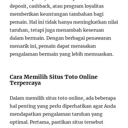
deposit, cashback, atau program loyalitas
memberikan keuntungan tambahan bagi
pemain. Hal ini tidak hanya meningkatkan nilai
taruhan, tetapi juga menambah keseruan
dalam bermain. Dengan berbagai penawaran
menarik ini, pemain dapat merasakan
pengalaman bermain yang lebih memuaskan.
Cara Memilih Situs Toto Online
Terpercaya
Dalam memilih situs toto online, ada beberapa
hal penting yang perlu diperhatikan agar Anda
mendapatkan pengalaman taruhan yang
optimal. Pertama, pastikan situs tersebut