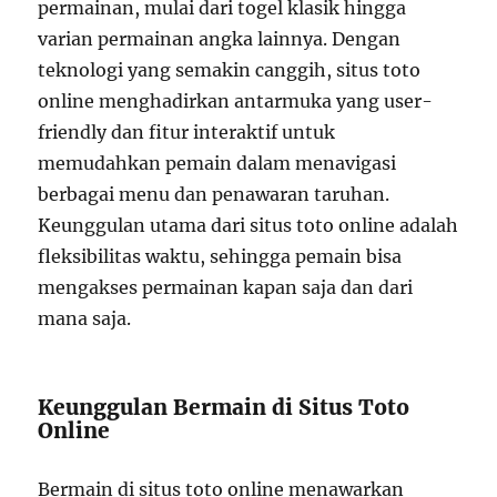
permainan, mulai dari togel klasik hingga
varian permainan angka lainnya. Dengan
teknologi yang semakin canggih, situs toto
online menghadirkan antarmuka yang user-
friendly dan fitur interaktif untuk
memudahkan pemain dalam menavigasi
berbagai menu dan penawaran taruhan.
Keunggulan utama dari situs toto online adalah
fleksibilitas waktu, sehingga pemain bisa
mengakses permainan kapan saja dan dari
mana saja.
Keunggulan Bermain di Situs Toto
Online
Bermain di situs toto online menawarkan