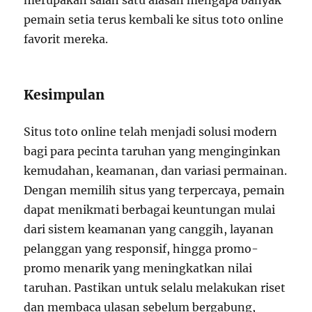
merupakan salah satu alasan mengapa banyak
pemain setia terus kembali ke situs toto online
favorit mereka.
Kesimpulan
Situs toto online telah menjadi solusi modern
bagi para pecinta taruhan yang menginginkan
kemudahan, keamanan, dan variasi permainan.
Dengan memilih situs yang terpercaya, pemain
dapat menikmati berbagai keuntungan mulai
dari sistem keamanan yang canggih, layanan
pelanggan yang responsif, hingga promo-
promo menarik yang meningkatkan nilai
taruhan. Pastikan untuk selalu melakukan riset
dan membaca ulasan sebelum bergabung,