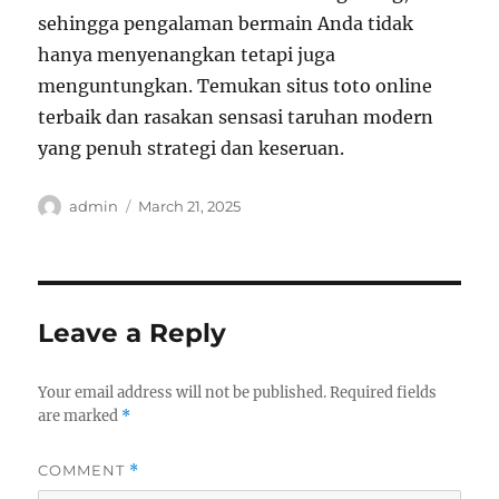
sehingga pengalaman bermain Anda tidak
hanya menyenangkan tetapi juga
menguntungkan. Temukan situs toto online
terbaik dan rasakan sensasi taruhan modern
yang penuh strategi dan keseruan.
Author
Posted
admin
March 21, 2025
on
Leave a Reply
Your email address will not be published.
Required fields
are marked
*
COMMENT
*