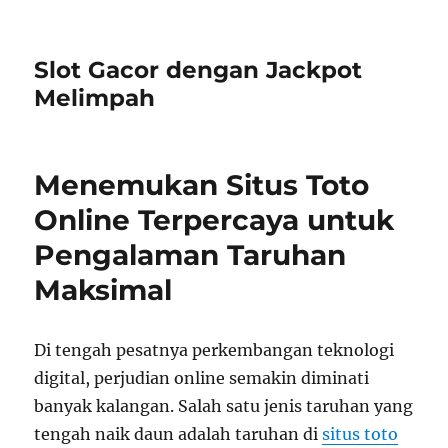
Slot Gacor dengan Jackpot
Melimpah
Menemukan Situs Toto
Online Terpercaya untuk
Pengalaman Taruhan
Maksimal
Di tengah pesatnya perkembangan teknologi
digital, perjudian online semakin diminati
banyak kalangan. Salah satu jenis taruhan yang
tengah naik daun adalah taruhan di
situs toto