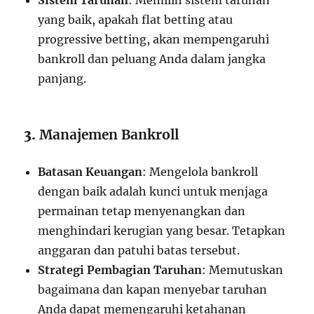
Sistem Taruhan
: Memilih sistem taruhan
yang baik, apakah flat betting atau
progressive betting, akan mempengaruhi
bankroll dan peluang Anda dalam jangka
panjang.
3.
Manajemen Bankroll
Batasan Keuangan
: Mengelola bankroll
dengan baik adalah kunci untuk menjaga
permainan tetap menyenangkan dan
menghindari kerugian yang besar. Tetapkan
anggaran dan patuhi batas tersebut.
Strategi Pembagian Taruhan
: Memutuskan
bagaimana dan kapan menyebar taruhan
Anda dapat memengaruhi ketahanan