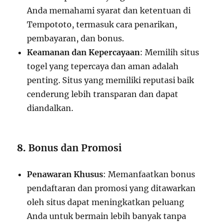
Anda memahami syarat dan ketentuan di
Tempototo, termasuk cara penarikan,
pembayaran, dan bonus.
Keamanan dan Kepercayaan
: Memilih situs
togel yang tepercaya dan aman adalah
penting. Situs yang memiliki reputasi baik
cenderung lebih transparan dan dapat
diandalkan.
8.
Bonus dan Promosi
Penawaran Khusus
: Memanfaatkan bonus
pendaftaran dan promosi yang ditawarkan
oleh situs dapat meningkatkan peluang
Anda untuk bermain lebih banyak tanpa