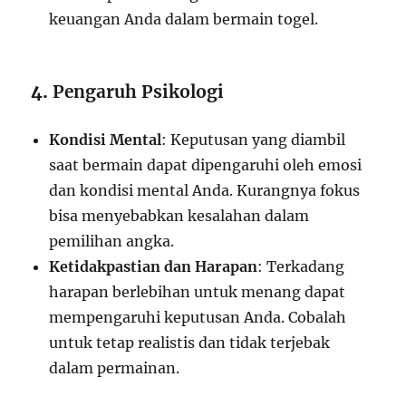
keuangan Anda dalam bermain togel.
4.
Pengaruh Psikologi
Kondisi Mental
: Keputusan yang diambil
saat bermain dapat dipengaruhi oleh emosi
dan kondisi mental Anda. Kurangnya fokus
bisa menyebabkan kesalahan dalam
pemilihan angka.
Ketidakpastian dan Harapan
: Terkadang
harapan berlebihan untuk menang dapat
mempengaruhi keputusan Anda. Cobalah
untuk tetap realistis dan tidak terjebak
dalam permainan.