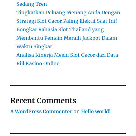
Sedang Tren
Tingkatkan Peluang Menang Anda Dengan
Strategi Slot Gacor Paling Efektif Saat Ini!
Bongkar Rahasia Slot Thailand yang
Membantu Pemain Meraih Jackpot Dalam
Waktu Singkat
Analisa Kinerja Mesin Slot Gacor dari Data
Riil Kasino Online
Recent Comments
A WordPress Commenter
on
Hello world!