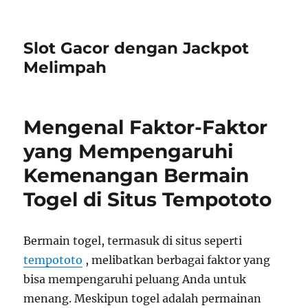
Slot Gacor dengan Jackpot
Melimpah
Mengenal Faktor-Faktor
yang Mempengaruhi
Kemenangan Bermain
Togel di Situs Tempototo
Bermain togel, termasuk di situs seperti
tempototo
, melibatkan berbagai faktor yang
bisa mempengaruhi peluang Anda untuk
menang. Meskipun togel adalah permainan