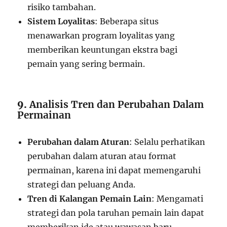
risiko tambahan.
Sistem Loyalitas
: Beberapa situs
menawarkan program loyalitas yang
memberikan keuntungan ekstra bagi
pemain yang sering bermain.
9.
Analisis Tren dan Perubahan Dalam
Permainan
Perubahan dalam Aturan
: Selalu perhatikan
perubahan dalam aturan atau format
permainan, karena ini dapat memengaruhi
strategi dan peluang Anda.
Tren di Kalangan Pemain Lain
: Mengamati
strategi dan pola taruhan pemain lain dapat