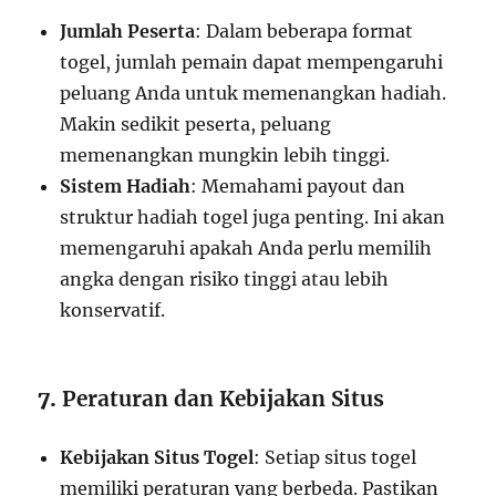
Jumlah Peserta
: Dalam beberapa format
togel, jumlah pemain dapat mempengaruhi
peluang Anda untuk memenangkan hadiah.
Makin sedikit peserta, peluang
memenangkan mungkin lebih tinggi.
Sistem Hadiah
: Memahami payout dan
struktur hadiah togel juga penting. Ini akan
memengaruhi apakah Anda perlu memilih
angka dengan risiko tinggi atau lebih
konservatif.
7.
Peraturan dan Kebijakan Situs
Kebijakan Situs Togel
: Setiap situs togel
memiliki peraturan yang berbeda. Pastikan