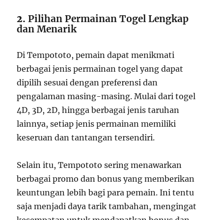
2.
Pilihan Permainan Togel Lengkap
dan Menarik
Di Tempototo, pemain dapat menikmati
berbagai jenis permainan togel yang dapat
dipilih sesuai dengan preferensi dan
pengalaman masing-masing. Mulai dari togel
4D, 3D, 2D, hingga berbagai jenis taruhan
lainnya, setiap jenis permainan memiliki
keseruan dan tantangan tersendiri.
Selain itu, Tempototo sering menawarkan
berbagai promo dan bonus yang memberikan
keuntungan lebih bagi para pemain. Ini tentu
saja menjadi daya tarik tambahan, mengingat