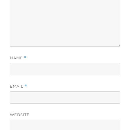
NAME
*
EMAIL
*
WEBSITE