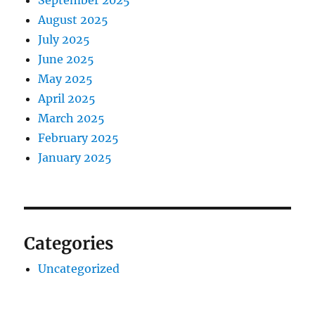
September 2025
August 2025
July 2025
June 2025
May 2025
April 2025
March 2025
February 2025
January 2025
Categories
Uncategorized