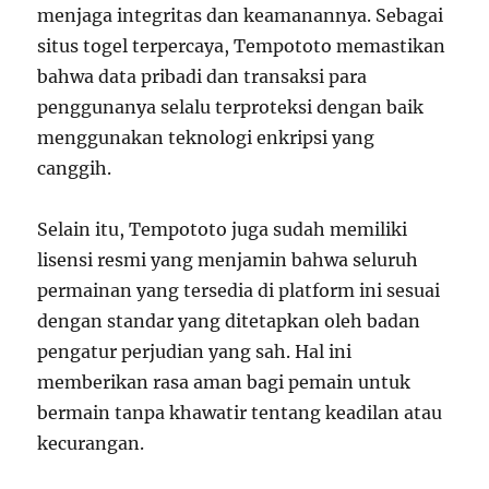
menjaga integritas dan keamanannya. Sebagai
situs togel terpercaya, Tempototo memastikan
bahwa data pribadi dan transaksi para
penggunanya selalu terproteksi dengan baik
menggunakan teknologi enkripsi yang
canggih.
Selain itu, Tempototo juga sudah memiliki
lisensi resmi yang menjamin bahwa seluruh
permainan yang tersedia di platform ini sesuai
dengan standar yang ditetapkan oleh badan
pengatur perjudian yang sah. Hal ini
memberikan rasa aman bagi pemain untuk
bermain tanpa khawatir tentang keadilan atau
kecurangan.