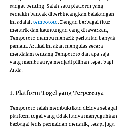
sangat penting. Salah satu platform yang
semakin banyak diperbincangkan belakangan
ini adalah
tempototo
. Dengan berbagai fitur
menarik dan keuntungan yang ditawarkan,
Tempototo mampu menarik perhatian banyak
pemain. Artikel ini akan mengulas secara
mendalam tentang Tempototo dan apa saja
yang membuatnya menjadi pilihan tepat bagi
Anda.
1.
Platform Togel yang Terpercaya
Tempototo telah membuktikan dirinya sebagai
platform togel yang tidak hanya menyuguhkan
berbagai jenis permainan menarik, tetapi juga