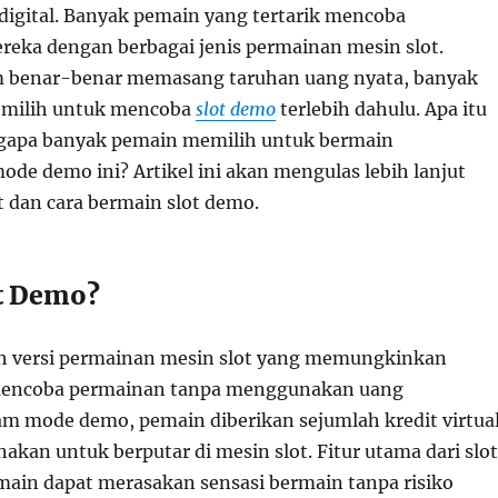
 digital. Banyak pemain yang tertarik mencoba
eka dengan berbagai jenis permainan mesin slot.
 benar-benar memasang taruhan uang nyata, banyak
milih untuk mencoba
slot demo
terlebih dahulu. Apa itu
gapa banyak pemain memilih untuk bermain
e demo ini? Artikel ini akan mengulas lebih lanjut
 dan cara bermain slot demo.
ot Demo?
h versi permainan mesin slot yang memungkinkan
encoba permainan tanpa menggunakan uang
m mode demo, pemain diberikan sejumlah kredit virtua
akan untuk berputar di mesin slot. Fitur utama dari slot
ain dapat merasakan sensasi bermain tanpa risiko