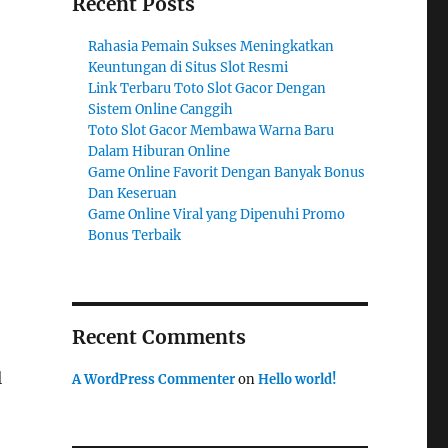
Recent Posts
Rahasia Pemain Sukses Meningkatkan
Keuntungan di Situs Slot Resmi
Link Terbaru Toto Slot Gacor Dengan
Sistem Online Canggih
Toto Slot Gacor Membawa Warna Baru
Dalam Hiburan Online
Game Online Favorit Dengan Banyak Bonus
Dan Keseruan
Game Online Viral yang Dipenuhi Promo
Bonus Terbaik
Recent Comments
l
A WordPress Commenter
on
Hello world!