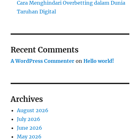
Cara Menghindari Overbetting dalam Dunia
Taruhan Digital
Recent Comments
A WordPress Commenter
on
Hello world!
Archives
August 2026
July 2026
June 2026
May 2026