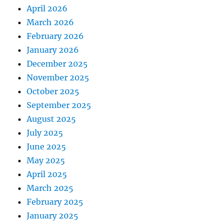
April 2026
March 2026
February 2026
January 2026
December 2025
November 2025
October 2025
September 2025
August 2025
July 2025
June 2025
May 2025
April 2025
March 2025
February 2025
January 2025