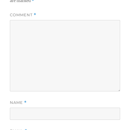
are marked
*
COMMENT
*
NAME
*