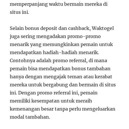
memperpanjang waktu bermain mereka di
situs ini.
Selain bonus deposit dan cashback, Waktogel
juga sering mengadakan promo-promo
menarik yang memungkinkan pemain untuk
mendapatkan hadiah-hadiah menarik.
Contohnya adalah promo referral, di mana
pemain bisa mendapatkan bonus tambahan
hanya dengan mengajak teman atau kerabat
mereka untuk bergabung dan bermain di situs
ini. Dengan promo referral ini, pemain
memiliki kesempatan untuk meraih
kemenangan besar tanpa perlu mengeluarkan
modal tambahan.