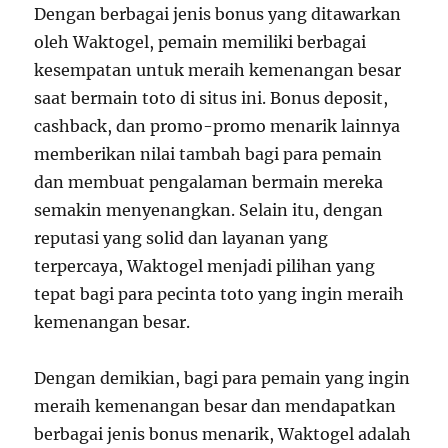
Dengan berbagai jenis bonus yang ditawarkan
oleh Waktogel, pemain memiliki berbagai
kesempatan untuk meraih kemenangan besar
saat bermain toto di situs ini. Bonus deposit,
cashback, dan promo-promo menarik lainnya
memberikan nilai tambah bagi para pemain
dan membuat pengalaman bermain mereka
semakin menyenangkan. Selain itu, dengan
reputasi yang solid dan layanan yang
terpercaya, Waktogel menjadi pilihan yang
tepat bagi para pecinta toto yang ingin meraih
kemenangan besar.
Dengan demikian, bagi para pemain yang ingin
meraih kemenangan besar dan mendapatkan
berbagai jenis bonus menarik, Waktogel adalah