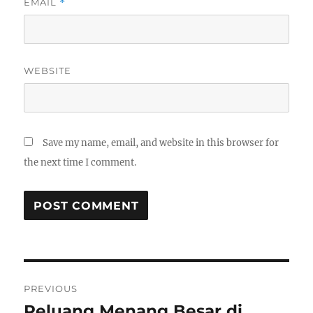
EMAIL
*
WEBSITE
Save my name, email, and website in this browser for
the next time I comment.
Post
PREVIOUS
navigation
Peluang Menang Besar di
Previous