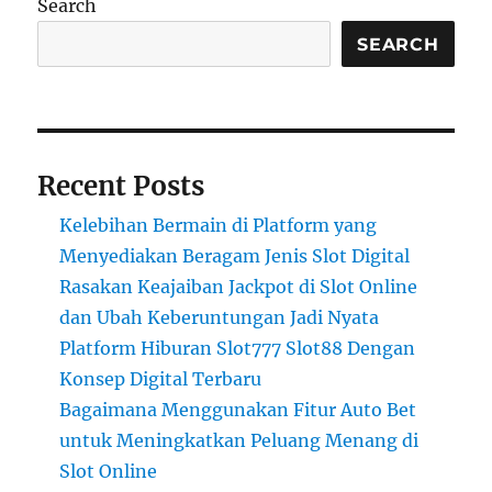
Search
SEARCH
Recent Posts
Kelebihan Bermain di Platform yang
Menyediakan Beragam Jenis Slot Digital
Rasakan Keajaiban Jackpot di Slot Online
dan Ubah Keberuntungan Jadi Nyata
Platform Hiburan Slot777 Slot88 Dengan
Konsep Digital Terbaru
Bagaimana Menggunakan Fitur Auto Bet
untuk Meningkatkan Peluang Menang di
Slot Online