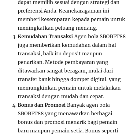
dapat memilih sesuai dengan strategi dan
preferensi Anda. Keanekaragaman ini
memberi kesempatan kepada pemain untuk
meningkatkan peluang menang.
Kemudahan Transaksi
Agen bola SBOBET88
juga memberikan kemudahan dalam hal
transaksi, baik itu deposit maupun
penarikan. Metode pembayaran yang
ditawarkan sangat beragam, mulai dari
transfer bank hingga dompet digital, yang
memungkinkan pemain untuk melakukan
transaksi dengan mudah dan cepat.
Bonus dan Promosi
Banyak agen bola
SBOBET88 yang menawarkan berbagai
bonus dan promosi menarik bagi pemain
baru maupun pemain setia. Bonus seperti