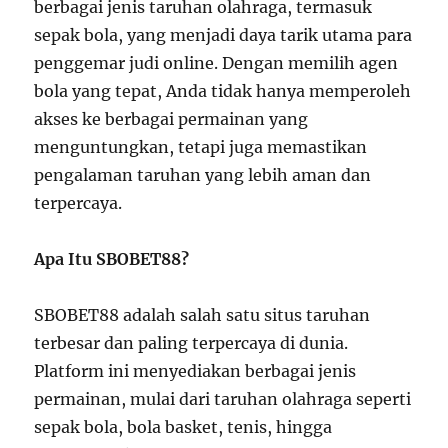
berbagai jenis taruhan olahraga, termasuk
sepak bola, yang menjadi daya tarik utama para
penggemar judi online. Dengan memilih agen
bola yang tepat, Anda tidak hanya memperoleh
akses ke berbagai permainan yang
menguntungkan, tetapi juga memastikan
pengalaman taruhan yang lebih aman dan
terpercaya.
Apa Itu SBOBET88?
SBOBET88 adalah salah satu situs taruhan
terbesar dan paling terpercaya di dunia.
Platform ini menyediakan berbagai jenis
permainan, mulai dari taruhan olahraga seperti
sepak bola, bola basket, tenis, hingga