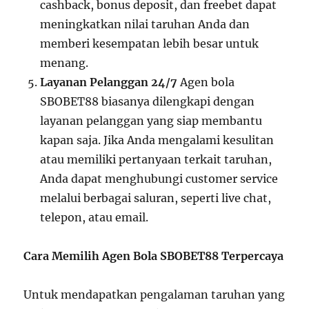
cashback, bonus deposit, dan freebet dapat
meningkatkan nilai taruhan Anda dan
memberi kesempatan lebih besar untuk
menang.
Layanan Pelanggan 24/7
Agen bola
SBOBET88 biasanya dilengkapi dengan
layanan pelanggan yang siap membantu
kapan saja. Jika Anda mengalami kesulitan
atau memiliki pertanyaan terkait taruhan,
Anda dapat menghubungi customer service
melalui berbagai saluran, seperti live chat,
telepon, atau email.
Cara Memilih Agen Bola SBOBET88 Terpercaya
Untuk mendapatkan pengalaman taruhan yang