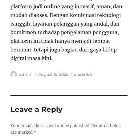
platform
judi online
yang inovatif, aman, dan
mudah diakses. Dengan kombinasi teknologi
canggih, layanan pelanggan yang andal, dan
komitmen terhadap pengalaman pengguna,
platform ini tidak hanya menjadi tempat
bermain, tetapi juga bagian dari gaya hidup
digital masa kini.
Author
Posted
Tags
admin
August 15, 2025
aladin66
on
Leave a Reply
Your email address will not be published.
Required fields
are marked
*