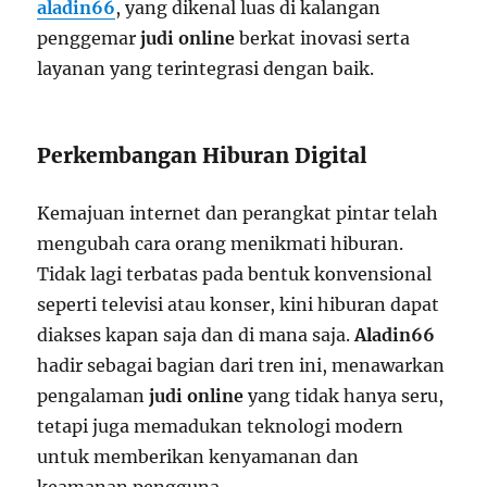
aladin66
, yang dikenal luas di kalangan
penggemar
judi online
berkat inovasi serta
layanan yang terintegrasi dengan baik.
Perkembangan Hiburan Digital
Kemajuan internet dan perangkat pintar telah
mengubah cara orang menikmati hiburan.
Tidak lagi terbatas pada bentuk konvensional
seperti televisi atau konser, kini hiburan dapat
diakses kapan saja dan di mana saja.
Aladin66
hadir sebagai bagian dari tren ini, menawarkan
pengalaman
judi online
yang tidak hanya seru,
tetapi juga memadukan teknologi modern
untuk memberikan kenyamanan dan