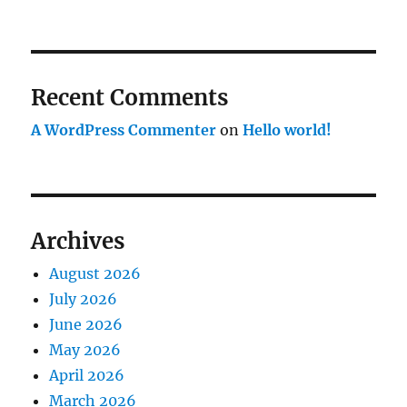
Recent Comments
A WordPress Commenter
on
Hello world!
Archives
August 2026
July 2026
June 2026
May 2026
April 2026
March 2026