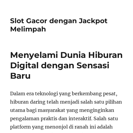
Slot Gacor dengan Jackpot
Melimpah
Menyelami Dunia Hiburan
Digital dengan Sensasi
Baru
Dalam era teknologi yang berkembang pesat,
hiburan daring telah menjadi salah satu pilihan
utama bagi masyarakat yang menginginkan
pengalaman praktis dan interaktif. Salah satu
platform yang menonjol di ranah ini adalah