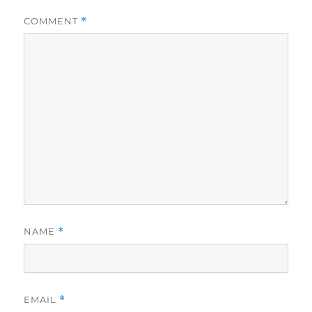
COMMENT
*
NAME
*
EMAIL
*