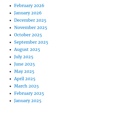
February 2026
January 2026
December 2025
November 2025
October 2025
September 2025
August 2025
July 2025
June 2025
May 2025
April 2025
March 2025
February 2025
January 2025