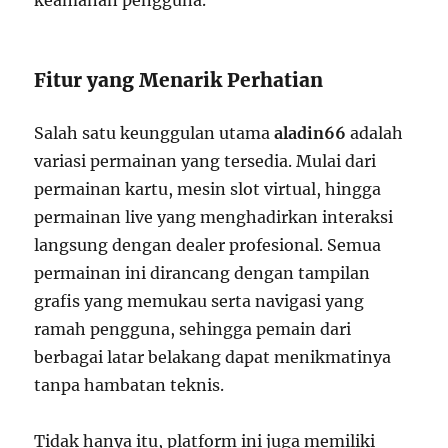
keamanan pengguna.
Fitur yang Menarik Perhatian
Salah satu keunggulan utama
aladin66
adalah
variasi permainan yang tersedia. Mulai dari
permainan kartu, mesin slot virtual, hingga
permainan live yang menghadirkan interaksi
langsung dengan dealer profesional. Semua
permainan ini dirancang dengan tampilan
grafis yang memukau serta navigasi yang
ramah pengguna, sehingga pemain dari
berbagai latar belakang dapat menikmatinya
tanpa hambatan teknis.
Tidak hanya itu, platform ini juga memiliki