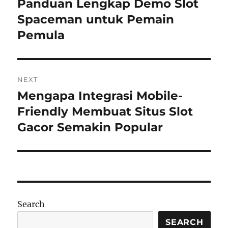
post:
Panduan Lengkap Demo Slot
Spaceman untuk Pemain
Pemula
NEXT
Mengapa Integrasi Mobile-
Next
post:
Friendly Membuat Situs Slot
Gacor Semakin Popular
Search
SEARCH