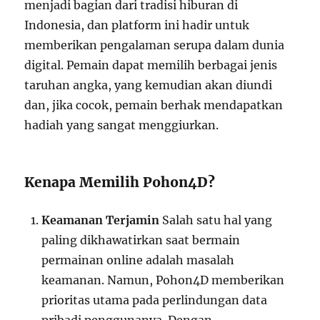
menjadi bagian dari tradisi hiburan di
Indonesia, dan platform ini hadir untuk
memberikan pengalaman serupa dalam dunia
digital. Pemain dapat memilih berbagai jenis
taruhan angka, yang kemudian akan diundi
dan, jika cocok, pemain berhak mendapatkan
hadiah yang sangat menggiurkan.
Kenapa Memilih Pohon4D?
Keamanan Terjamin
Salah satu hal yang
paling dikhawatirkan saat bermain
permainan online adalah masalah
keamanan. Namun, Pohon4D memberikan
prioritas utama pada perlindungan data