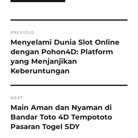
Post
PREVIOUS
navigation
Menyelami Dunia Slot Online
Previous
post:
dengan Pohon4D: Platform
yang Menjanjikan
Keberuntungan
NEXT
Main Aman dan Nyaman di
Next
post:
Bandar Toto 4D Tempototo
Pasaran Togel SDY