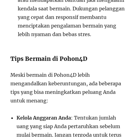
atau mendapatkan bantuan jika mengalami
kendala saat bermain. Dukungan pelanggan
yang cepat dan responsif membantu
menciptakan pengalaman bermain yang
lebih nyaman dan bebas stres.
Tips Bermain di Pohon4D
Meski bermain di Pohon4D lebih
mengandalkan keberuntungan, ada beberapa
tips yang bisa meningkatkan peluang Anda
untuk menang:
Kelola Anggaran Anda
: Tentukan jumlah
uang yang siap Anda pertaruhkan sebelum
mulai bermain. Jangan tergoda untuk terus