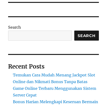
Search
SEARCH
Recent Posts
Temukan Cara Mudah Menang Jackpot Slot
Online dan Nikmati Bonus Tanpa Batas
Game Online Terbaru Menggunakan Sistem
Server Cepat
Bonus Harian Melengkapi Keseruan Bermain