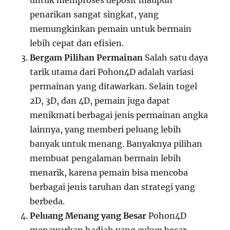
untuk memproses deposit maupun
penarikan sangat singkat, yang
memungkinkan pemain untuk bermain
lebih cepat dan efisien.
Bergam Pilihan Permainan
Salah satu daya
tarik utama dari Pohon4D adalah variasi
permainan yang ditawarkan. Selain togel
2D, 3D, dan 4D, pemain juga dapat
menikmati berbagai jenis permainan angka
lainnya, yang memberi peluang lebih
banyak untuk menang. Banyaknya pilihan
membuat pengalaman bermain lebih
menarik, karena pemain bisa mencoba
berbagai jenis taruhan dan strategi yang
berbeda.
Peluang Menang yang Besar
Pohon4D