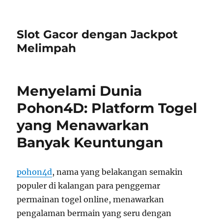
Slot Gacor dengan Jackpot
Melimpah
Menyelami Dunia
Pohon4D: Platform Togel
yang Menawarkan
Banyak Keuntungan
pohon4d
, nama yang belakangan semakin
populer di kalangan para penggemar
permainan togel online, menawarkan
pengalaman bermain yang seru dengan