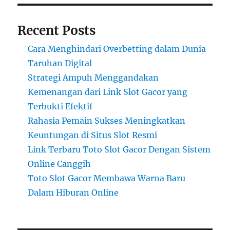
Recent Posts
Cara Menghindari Overbetting dalam Dunia
Taruhan Digital
Strategi Ampuh Menggandakan
Kemenangan dari Link Slot Gacor yang
Terbukti Efektif
Rahasia Pemain Sukses Meningkatkan
Keuntungan di Situs Slot Resmi
Link Terbaru Toto Slot Gacor Dengan Sistem
Online Canggih
Toto Slot Gacor Membawa Warna Baru
Dalam Hiburan Online