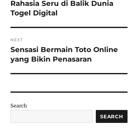
navigation
Rahasia Seru di Balik Dunia
Previous
post:
Togel Digital
NEXT
Sensasi Bermain Toto Online
Next
post:
yang Bikin Penasaran
Search
SEARCH