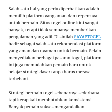
Salah satu hal yang perlu diperhatikan adalah
memilih platform yang aman dan terpercaya
untuk bermain. Situs togel online kini sangat
banyak, tetapi tidak semuanya memberikan
pengalaman yang adil. Di sinilah
SAYAPTOGEL
hadir sebagai salah satu rekomendasi platform
yang aman dan nyaman untuk bermain. Selain
menyediakan berbagai pasaran togel, platform
ini juga memudahkan pemain baru untuk
belajar strategi dasar tanpa harus merasa
terbebani.
Strategi bermain togel sebenarnya sederhana,
tapi kerap kali membutuhkan konsistensi.
Banyak pemain sukses mengandalkan