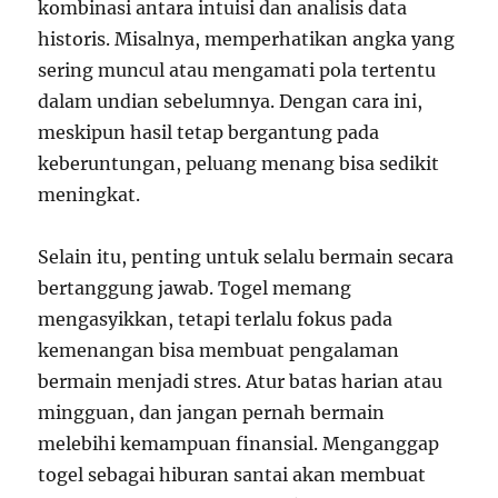
kombinasi antara intuisi dan analisis data
historis. Misalnya, memperhatikan angka yang
sering muncul atau mengamati pola tertentu
dalam undian sebelumnya. Dengan cara ini,
meskipun hasil tetap bergantung pada
keberuntungan, peluang menang bisa sedikit
meningkat.
Selain itu, penting untuk selalu bermain secara
bertanggung jawab. Togel memang
mengasyikkan, tetapi terlalu fokus pada
kemenangan bisa membuat pengalaman
bermain menjadi stres. Atur batas harian atau
mingguan, dan jangan pernah bermain
melebihi kemampuan finansial. Menganggap
togel sebagai hiburan santai akan membuat