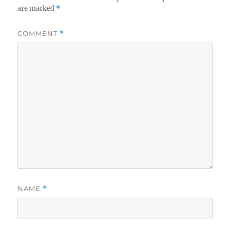
are marked
*
COMMENT
*
NAME
*