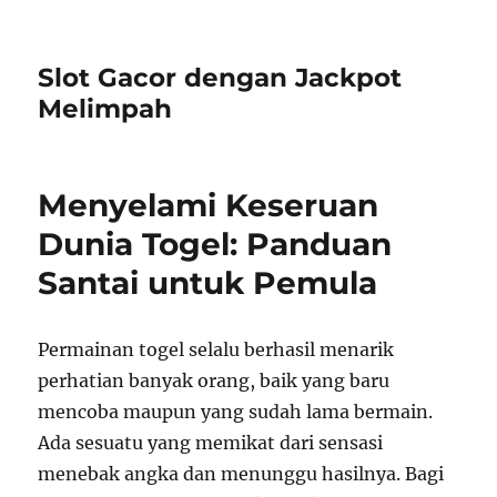
Slot Gacor dengan Jackpot
Melimpah
Menyelami Keseruan
Dunia Togel: Panduan
Santai untuk Pemula
Permainan togel selalu berhasil menarik
perhatian banyak orang, baik yang baru
mencoba maupun yang sudah lama bermain.
Ada sesuatu yang memikat dari sensasi
menebak angka dan menunggu hasilnya. Bagi