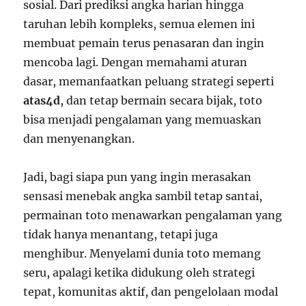
sosial. Dari prediksi angka harian hingga
taruhan lebih kompleks, semua elemen ini
membuat pemain terus penasaran dan ingin
mencoba lagi. Dengan memahami aturan
dasar, memanfaatkan peluang strategi seperti
atas4d
, dan tetap bermain secara bijak, toto
bisa menjadi pengalaman yang memuaskan
dan menyenangkan.
Jadi, bagi siapa pun yang ingin merasakan
sensasi menebak angka sambil tetap santai,
permainan toto menawarkan pengalaman yang
tidak hanya menantang, tetapi juga
menghibur. Menyelami dunia toto memang
seru, apalagi ketika didukung oleh strategi
tepat, komunitas aktif, dan pengelolaan modal