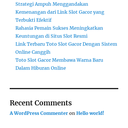
Strategi Ampuh Menggandakan
Kemenangan dari Link Slot Gacor yang
Terbukti Efektif
Rahasia Pemain Sukses Meningkatkan
Keuntungan di Situs Slot Resmi
Link Terbaru Toto Slot Gacor Dengan Sistem
Online Canggih
Toto Slot Gacor Membawa Warna Baru
Dalam Hiburan Online
Recent Comments
A WordPress Commenter
on
Hello world!