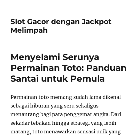
Slot Gacor dengan Jackpot
Melimpah
Menyelami Serunya
Permainan Toto: Panduan
Santai untuk Pemula
Permainan toto memang sudah lama dikenal
sebagai hiburan yang seru sekaligus
menantang bagi para penggemar angka. Dari
sekadar tebakan hingga strategi yang lebih
matang, toto menawarkan sensasi unik yang