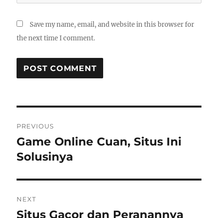
Save my name, email, and website in this browser for
the next time I comment.
Post
PREVIOUS
navigation
Game Online Cuan, Situs Ini
Previous
post:
Solusinya
NEXT
Situs Gacor dan Peranannya
Next