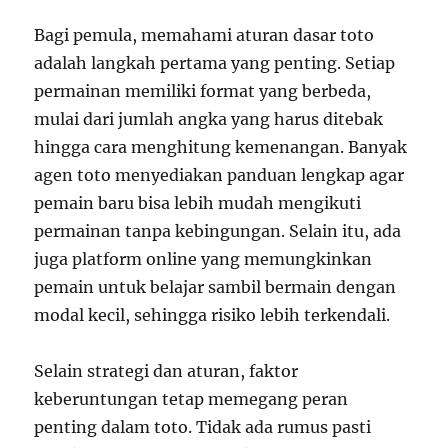
Bagi pemula, memahami aturan dasar toto
adalah langkah pertama yang penting. Setiap
permainan memiliki format yang berbeda,
mulai dari jumlah angka yang harus ditebak
hingga cara menghitung kemenangan. Banyak
agen toto menyediakan panduan lengkap agar
pemain baru bisa lebih mudah mengikuti
permainan tanpa kebingungan. Selain itu, ada
juga platform online yang memungkinkan
pemain untuk belajar sambil bermain dengan
modal kecil, sehingga risiko lebih terkendali.
Selain strategi dan aturan, faktor
keberuntungan tetap memegang peran
penting dalam toto. Tidak ada rumus pasti