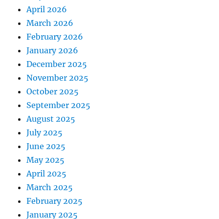
April 2026
March 2026
February 2026
January 2026
December 2025
November 2025
October 2025
September 2025
August 2025
July 2025
June 2025
May 2025
April 2025
March 2025
February 2025
January 2025