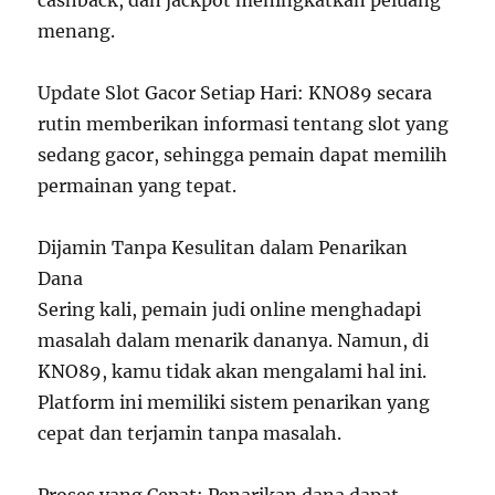
cashback, dan jackpot meningkatkan peluang
menang.
Update Slot Gacor Setiap Hari: KNO89 secara
rutin memberikan informasi tentang slot yang
sedang gacor, sehingga pemain dapat memilih
permainan yang tepat.
Dijamin Tanpa Kesulitan dalam Penarikan
Dana
Sering kali, pemain judi online menghadapi
masalah dalam menarik dananya. Namun, di
KNO89, kamu tidak akan mengalami hal ini.
Platform ini memiliki sistem penarikan yang
cepat dan terjamin tanpa masalah.