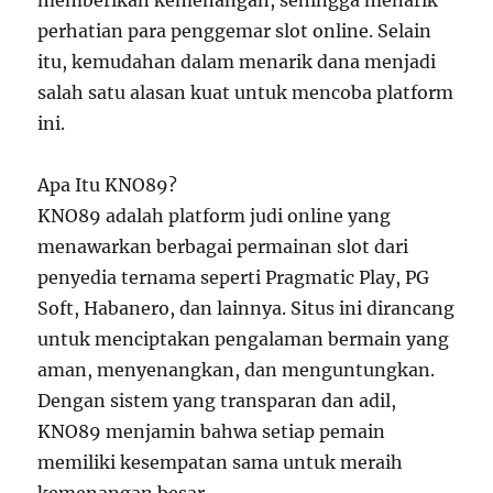
memberikan kemenangan, sehingga menarik
perhatian para penggemar slot online. Selain
itu, kemudahan dalam menarik dana menjadi
salah satu alasan kuat untuk mencoba platform
ini.
Apa Itu KNO89?
KNO89 adalah platform judi online yang
menawarkan berbagai permainan slot dari
penyedia ternama seperti Pragmatic Play, PG
Soft, Habanero, dan lainnya. Situs ini dirancang
untuk menciptakan pengalaman bermain yang
aman, menyenangkan, dan menguntungkan.
Dengan sistem yang transparan dan adil,
KNO89 menjamin bahwa setiap pemain
memiliki kesempatan sama untuk meraih