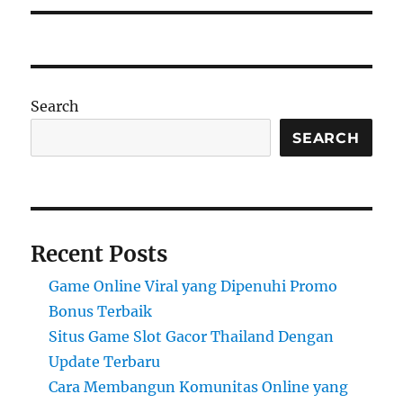
Search
SEARCH
Recent Posts
Game Online Viral yang Dipenuhi Promo
Bonus Terbaik
Situs Game Slot Gacor Thailand Dengan
Update Terbaru
Cara Membangun Komunitas Online yang