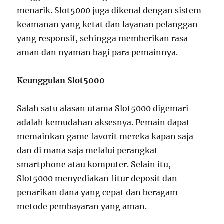
menarik. Slot5000 juga dikenal dengan sistem
keamanan yang ketat dan layanan pelanggan
yang responsif, sehingga memberikan rasa
aman dan nyaman bagi para pemainnya.
Keunggulan Slot5000
Salah satu alasan utama Slot5000 digemari
adalah kemudahan aksesnya. Pemain dapat
memainkan game favorit mereka kapan saja
dan di mana saja melalui perangkat
smartphone atau komputer. Selain itu,
Slot5000 menyediakan fitur deposit dan
penarikan dana yang cepat dan beragam
metode pembayaran yang aman.