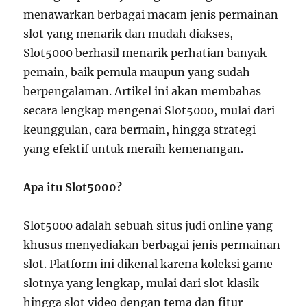
menawarkan berbagai macam jenis permainan
slot yang menarik dan mudah diakses,
Slot5000 berhasil menarik perhatian banyak
pemain, baik pemula maupun yang sudah
berpengalaman. Artikel ini akan membahas
secara lengkap mengenai Slot5000, mulai dari
keunggulan, cara bermain, hingga strategi
yang efektif untuk meraih kemenangan.
Apa itu Slot5000?
Slot5000 adalah sebuah situs judi online yang
khusus menyediakan berbagai jenis permainan
slot. Platform ini dikenal karena koleksi game
slotnya yang lengkap, mulai dari slot klasik
hingga slot video dengan tema dan fitur