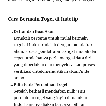
diikuti dengan taruhan yang cukup terjangkau.
Cara Bermain Togel di Indotip
Daftar dan Buat Akun
Langkah pertama untuk mulai bermain
togel di Indotip adalah dengan mendaftar
akun. Proses pendaftaran sangat mudah dan
cepat. Anda hanya perlu mengisi data diri
yang diperlukan dan menyelesaikan proses
verifikasi untuk memastikan akun Anda
aman.
Pilih Jenis Permainan Togel
Setelah berhasil mendaftar, pilih jenis
permainan togel yang ingin dimainkan.
Indotip menyediakan berbagai pilihan