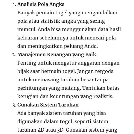
Analisis Pola Angka
Banyak pemain togel yang mengandalkan
pola atau statistik angka yang sering
muncul. Anda bisa menggunakan data hasil
keluaran sebelumnya untuk mencari pola
dan meningkatkan peluang Anda.
Manajemen Keuangan yang Baik
Penting untuk mengatur anggaran dengan
bijak saat bermain togel. Jangan tergoda
untuk memasang taruhan besar tanpa
perhitungan yang matang. Tentukan batas
kerugian dan keuntungan yang realistis.
Gunakan Sistem Taruhan
Ada banyak sistem taruhan yang bisa
digunakan dalam togel, seperti sistem
taruhan 4D atau 3D. Gunakan sistem yang