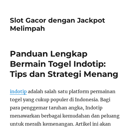
Slot Gacor dengan Jackpot
Melimpah
Panduan Lengkap
Bermain Togel Indotip:
Tips dan Strategi Menang
indotip
adalah salah satu platform permainan
togel yang cukup populer di Indonesia. Bagi
para penggemar taruhan angka, Indotip
menawarkan berbagai kemudahan dan peluang
untuk meraih kemenangan. Artikel ini akan