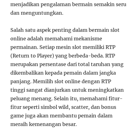
menjadikan pengalaman bermain semakin seru
dan menguntungkan.
Salah satu aspek penting dalam bermain slot
online adalah memahami mekanisme
permainan. Setiap mesin slot memiliki RTP
(Return to Player) yang berbeda-beda. RTP
merupakan persentase dari total taruhan yang
dikembalikan kepada pemain dalam jangka
panjang. Memilih slot online dengan RTP
tinggi sangat dianjurkan untuk meningkatkan
peluang menang. Selain itu, memahami fitur-
fitur seperti simbol wild, scatter, dan bonus
game juga akan membantu pemain dalam
meraih kemenangan besar.