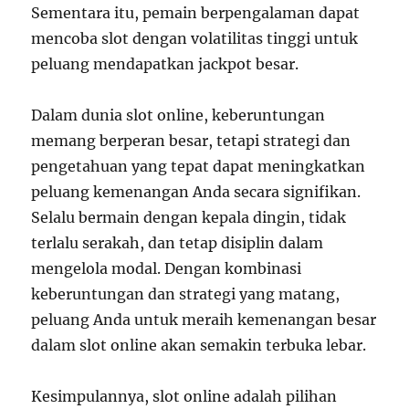
Sementara itu, pemain berpengalaman dapat
mencoba slot dengan volatilitas tinggi untuk
peluang mendapatkan jackpot besar.
Dalam dunia slot online, keberuntungan
memang berperan besar, tetapi strategi dan
pengetahuan yang tepat dapat meningkatkan
peluang kemenangan Anda secara signifikan.
Selalu bermain dengan kepala dingin, tidak
terlalu serakah, dan tetap disiplin dalam
mengelola modal. Dengan kombinasi
keberuntungan dan strategi yang matang,
peluang Anda untuk meraih kemenangan besar
dalam slot online akan semakin terbuka lebar.
Kesimpulannya, slot online adalah pilihan