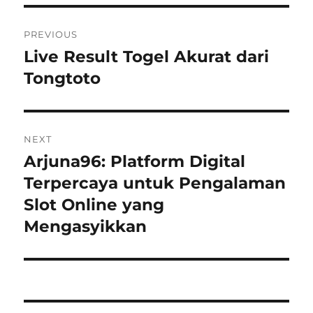
Post
PREVIOUS
navigation
Live Result Togel Akurat dari
Previous
post:
Tongtoto
NEXT
Arjuna96: Platform Digital
Next
post:
Terpercaya untuk Pengalaman
Slot Online yang
Mengasyikkan