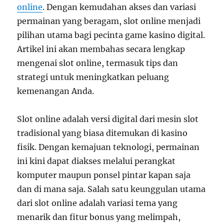
online
. Dengan kemudahan akses dan variasi
permainan yang beragam, slot online menjadi
pilihan utama bagi pecinta game kasino digital.
Artikel ini akan membahas secara lengkap
mengenai slot online, termasuk tips dan
strategi untuk meningkatkan peluang
kemenangan Anda.
Slot online adalah versi digital dari mesin slot
tradisional yang biasa ditemukan di kasino
fisik. Dengan kemajuan teknologi, permainan
ini kini dapat diakses melalui perangkat
komputer maupun ponsel pintar kapan saja
dan di mana saja. Salah satu keunggulan utama
dari slot online adalah variasi tema yang
menarik dan fitur bonus yang melimpah,