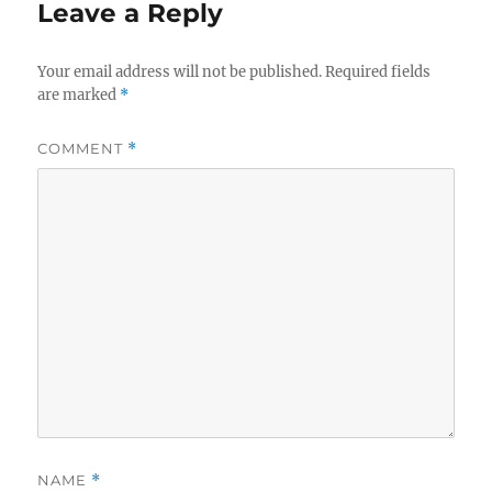
Leave a Reply
Your email address will not be published.
Required fields
are marked
*
COMMENT
*
NAME
*