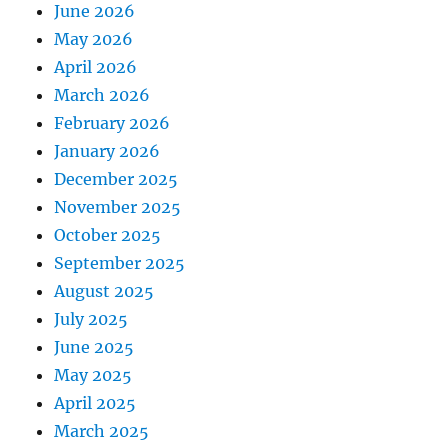
June 2026
May 2026
April 2026
March 2026
February 2026
January 2026
December 2025
November 2025
October 2025
September 2025
August 2025
July 2025
June 2025
May 2025
April 2025
March 2025