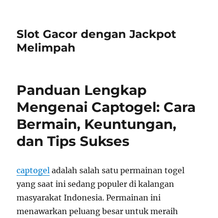
Slot Gacor dengan Jackpot
Melimpah
Panduan Lengkap
Mengenai Captogel: Cara
Bermain, Keuntungan,
dan Tips Sukses
captogel
adalah salah satu permainan togel
yang saat ini sedang populer di kalangan
masyarakat Indonesia. Permainan ini
menawarkan peluang besar untuk meraih