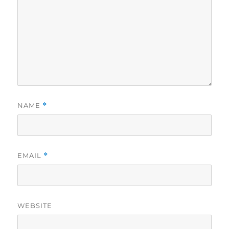
NAME
*
EMAIL
*
WEBSITE