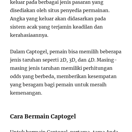
keluar pada berbagai jenis pasaran yang
disediakan oleh situs penyedia permainan.
Angka yang keluar akan didasarkan pada
sistem acak yang terjamin keadilan dan
kerahasiaannya.
Dalam Captogel, pemain bisa memilih beberapa
jenis taruhan seperti 2D, 3D, dan 4D. Masing-
masing jenis taruhan memiliki perhitungan
odds yang berbeda, memberikan kesempatan
yang beragam bagi pemain untuk meraih
kemenangan.
Cara Bermain Captogel