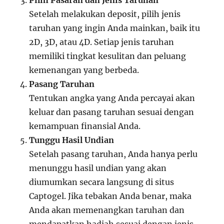
Pilih Pasaran dan Jenis Taruhan
Setelah melakukan deposit, pilih jenis
taruhan yang ingin Anda mainkan, baik itu
2D, 3D, atau 4D. Setiap jenis taruhan
memiliki tingkat kesulitan dan peluang
kemenangan yang berbeda.
Pasang Taruhan
Tentukan angka yang Anda percayai akan
keluar dan pasang taruhan sesuai dengan
kemampuan finansial Anda.
Tunggu Hasil Undian
Setelah pasang taruhan, Anda hanya perlu
menunggu hasil undian yang akan
diumumkan secara langsung di situs
Captogel. Jika tebakan Anda benar, maka
Anda akan memenangkan taruhan dan