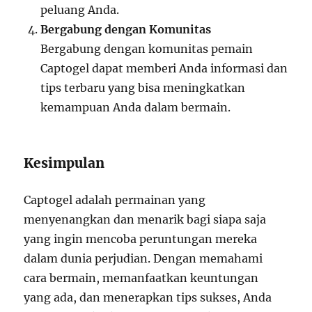
peluang Anda.
Bergabung dengan Komunitas
Bergabung dengan komunitas pemain
Captogel dapat memberi Anda informasi dan
tips terbaru yang bisa meningkatkan
kemampuan Anda dalam bermain.
Kesimpulan
Captogel adalah permainan yang
menyenangkan dan menarik bagi siapa saja
yang ingin mencoba peruntungan mereka
dalam dunia perjudian. Dengan memahami
cara bermain, memanfaatkan keuntungan
yang ada, dan menerapkan tips sukses, Anda