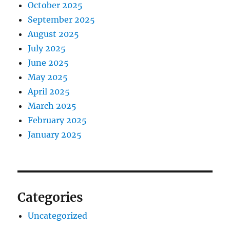
October 2025
September 2025
August 2025
July 2025
June 2025
May 2025
April 2025
March 2025
February 2025
January 2025
Categories
Uncategorized