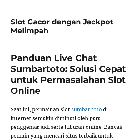
Slot Gacor dengan Jackpot
Melimpah
Panduan Live Chat
Sumbartoto: Solusi Cepat
untuk Permasalahan Slot
Online
Saat ini, permainan slot
sumbar toto
di
internet semakin diminati oleh para
penggemar judi serta hiburan online. Banyak
pemain yang mencari situs terbaik untuk