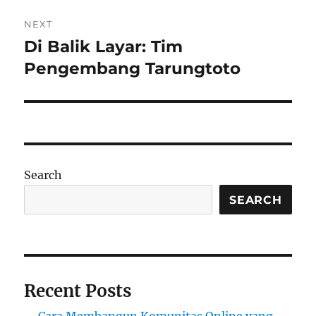
NEXT
Di Balik Layar: Tim
Next
post:
Pengembang Tarungtoto
Search
SEARCH
Recent Posts