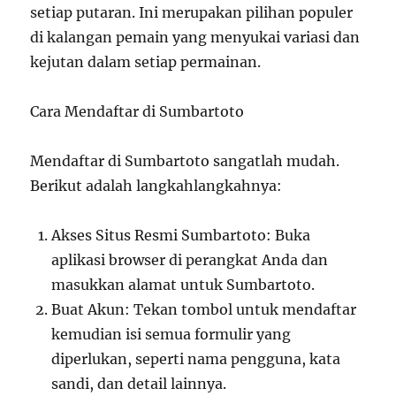
setiap putaran. Ini merupakan pilihan populer
di kalangan pemain yang menyukai variasi dan
kejutan dalam setiap permainan.
Cara Mendaftar di Sumbartoto
Mendaftar di Sumbartoto sangatlah mudah.
Berikut adalah langkahlangkahnya:
Akses Situs Resmi Sumbartoto: Buka
aplikasi browser di perangkat Anda dan
masukkan alamat untuk Sumbartoto.
Buat Akun: Tekan tombol untuk mendaftar
kemudian isi semua formulir yang
diperlukan, seperti nama pengguna, kata
sandi, dan detail lainnya.