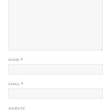
NAME
*
EMAIL
*
WEBSITE