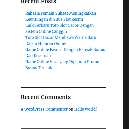
Recent Posts
Rahasia Pemain Sukses Meningkatkan
Keuntungan di Situs Slot Resmi
Link Terbaru Toto Slot Gacor Dengan
.
Sistem Online Canggih
Toto Slot Gacor Membawa Warna Baru
Dalam Hiburan Online
Game Online Favorit Dengan Banyak Bonus
Dan Keseruan
Game Online Viral yang Dipenuhi Promo
Bonus Terbaik
Recent Comments
A WordPress Commenter
on
Hello world!