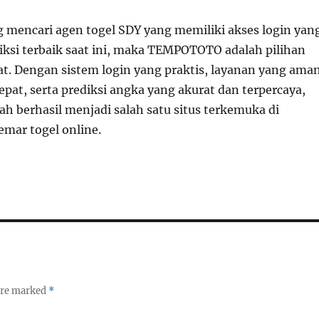
g mencari agen togel SDY yang memiliki akses login yan
ksi terbaik saat ini, maka TEMPOTOTO adalah pilihan
at. Dengan sistem login yang praktis, layanan yang aman
epat, serta prediksi angka yang akurat dan terpercaya,
 berhasil menjadi salah satu situs terkemuka di
mar togel online.
 are marked
*