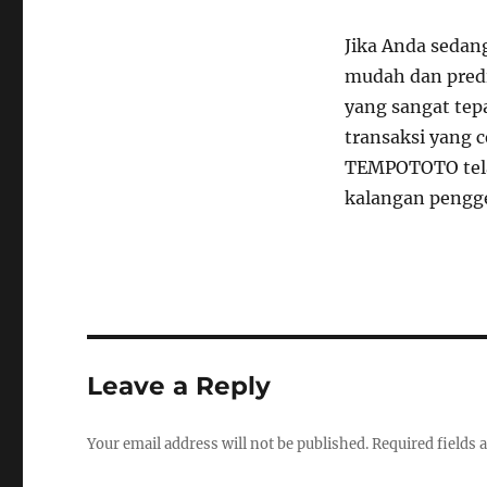
Jika Anda sedan
mudah dan predi
yang sangat tep
transaksi yang c
TEMPOTOTO telah
kalangan pengge
Leave a Reply
Your email address will not be published.
Required fields