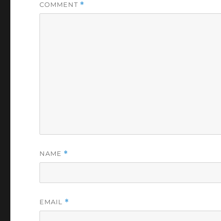
COMMENT
*
NAME
*
EMAIL
*