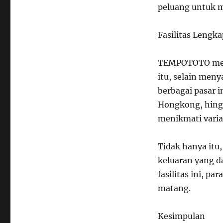
peluang untuk m
Fasilitas Lengk
TEMPOTOTO mema
itu, selain meny
berbagai pasar i
Hongkong, hingg
menikmati varia
Tidak hanya itu,
keluaran yang d
fasilitas ini, p
matang.
Kesimpulan