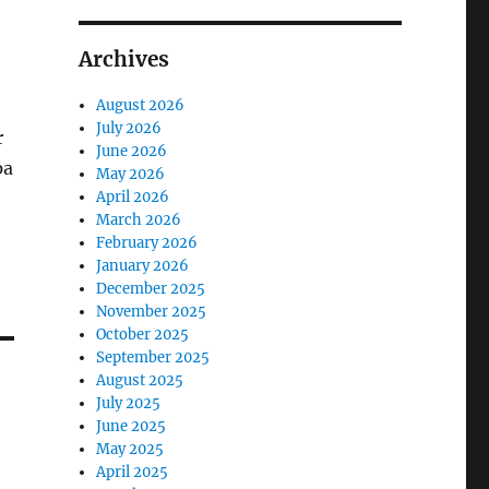
Archives
August 2026
July 2026
r
June 2026
pa
May 2026
April 2026
March 2026
February 2026
January 2026
December 2025
November 2025
October 2025
September 2025
August 2025
July 2025
June 2025
May 2025
April 2025