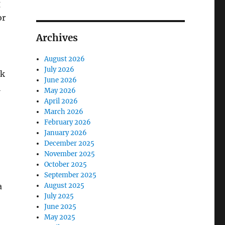
g
or
Archives
August 2026
July 2026
ak
June 2026
i
May 2026
April 2026
March 2026
February 2026
January 2026
December 2025
November 2025
October 2025
September 2025
a
August 2025
July 2025
June 2025
May 2025