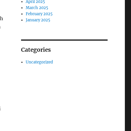
April 2025
March 2025
February 2025
ah
January 2025
a
Categories
Uncategorized
i