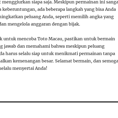
t menggiurkan siapa saja. Meskipun permainan ini sang
 keberuntungan, ada beberapa langkah yang bisa Anda
ingkatkan peluang Anda, seperti memilih angka yang
i dan mengelola anggaran dengan bijak.
rik untuk mencoba Toto Macau, pastikan untuk bermain
g jawab dan memahami bahwa meskipun peluang
a harus selalu siap untuk menikmati permainan tanpa
dalkan kemenangan besar. Selamat bermain, dan semog
elalu menyertai Anda!