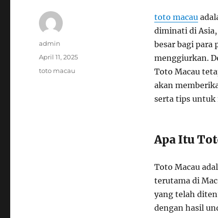
toto macau
adal
diminati di Asi
Author
admin
besar bagi para
Posted
April 11, 2025
menggiurkan. De
on
Tags
toto macau
Toto Macau tetap
akan memberika
serta tips untu
Apa Itu To
Toto Macau adal
terutama di Mac
yang telah dite
dengan hasil un