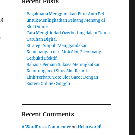
Recent Posts
Bagaimana Menggunakan Fitur Auto Bet
ng
untuk Meningkatkan Peluang Menang di
Slot Online
Cara Menghindari Overbetting dalam Dunia
,
Taruhan Digital
Strategi Ampuh Menggandakan
Kemenangan dari Link Slot Gacor yang
Terbukti Efektif
Rahasia Pemain Sukses Meningkatkan
Keuntungan di Situs Slot Resmi
Link Terbaru Toto Slot Gacor Dengan
Sistem Online Canggih
Recent Comments
A WordPress Commenter
on
Hello world!