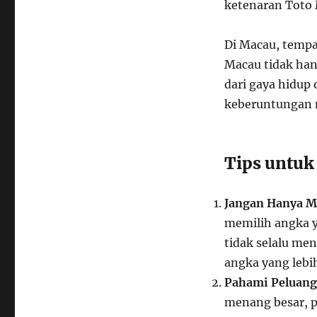
ketenaran Toto
Di Macau, tempat
Macau tidak han
dari gaya hidup
keberuntungan m
Tips untuk
Jangan Hanya M
memilih angka y
tidak selalu me
angka yang lebih
Pahami Peluang
menang besar, p