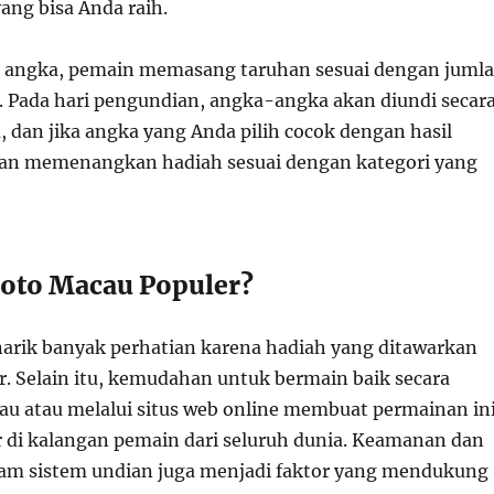
ang bisa Anda raih.
h angka, pemain memasang taruhan sesuai dengan juml
. Pada hari pengundian, angka-angka akan diundi secar
, dan jika angka yang Anda pilih cocok dengan hasil
kan memenangkan hadiah sesuai dengan kategori yang
oto Macau Populer?
rik banyak perhatian karena hadiah yang ditawarkan
r. Selain itu, kemudahan untuk bermain baik secara
au atau melalui situs web online membuat permainan in
 di kalangan pemain dari seluruh dunia. Keamanan dan
am sistem undian juga menjadi faktor yang mendukung