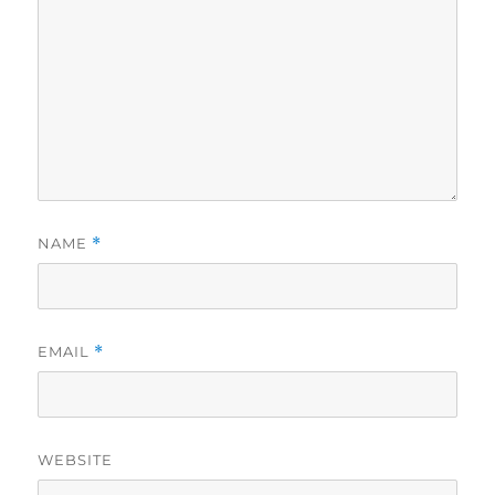
NAME
*
EMAIL
*
WEBSITE