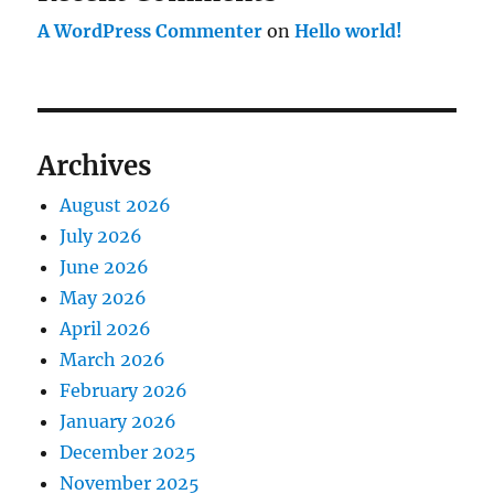
A WordPress Commenter
on
Hello world!
Archives
August 2026
July 2026
June 2026
May 2026
April 2026
March 2026
February 2026
January 2026
December 2025
November 2025