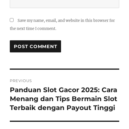
Save my name, email, and website in this browser for
the next time I comment.
Post
PREVIOUS
navigation
Panduan Slot Gacor 2025: Cara
Previous
post:
Menang dan Tips Bermain Slot
Terbaik dengan Payout Tinggi