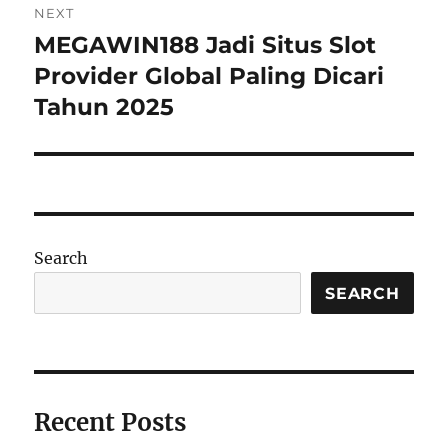
NEXT
MEGAWIN188 Jadi Situs Slot
Next
post:
Provider Global Paling Dicari
Tahun 2025
Search
SEARCH
Recent Posts