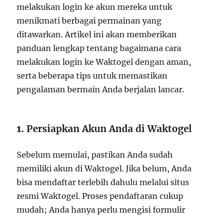
melakukan login ke akun mereka untuk
menikmati berbagai permainan yang
ditawarkan. Artikel ini akan memberikan
panduan lengkap tentang bagaimana cara
melakukan login ke Waktogel dengan aman,
serta beberapa tips untuk memastikan
pengalaman bermain Anda berjalan lancar.
1.
Persiapkan Akun Anda di Waktogel
Sebelum memulai, pastikan Anda sudah
memiliki akun di Waktogel. Jika belum, Anda
bisa mendaftar terlebih dahulu melalui situs
resmi Waktogel. Proses pendaftaran cukup
mudah; Anda hanya perlu mengisi formulir