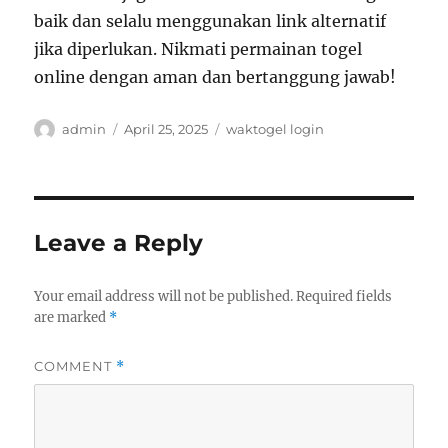
baik dan selalu menggunakan link alternatif
jika diperlukan. Nikmati permainan togel
online dengan aman dan bertanggung jawab!
Author
Posted
Tags
admin
April 25, 2025
waktogel login
on
Leave a Reply
Your email address will not be published.
Required fields
are marked
*
COMMENT
*