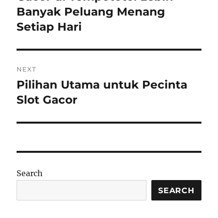
Banyak Peluang Menang
Setiap Hari
NEXT
Pilihan Utama untuk Pecinta
Next
post:
Slot Gacor
Search
SEARCH