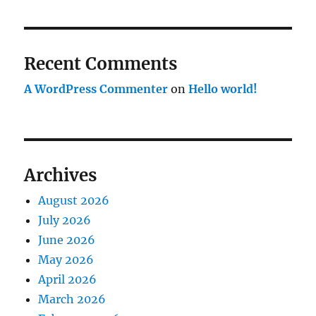
Recent Comments
A WordPress Commenter
on
Hello world!
Archives
August 2026
July 2026
June 2026
May 2026
April 2026
March 2026