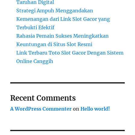
Taruhan Digital
Strategi Ampuh Menggandakan
Kemenangan dari Link Slot Gacor yang
Terbukti Efektif
Rahasia Pemain Sukses Meningkatkan
Keuntungan di Situs Slot Resmi
Link Terbaru Toto Slot Gacor Dengan Sistem
Online Canggih
Recent Comments
A WordPress Commenter
on
Hello world!