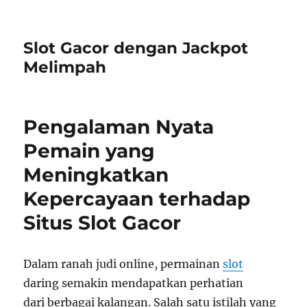
Slot Gacor dengan Jackpot
Melimpah
Pengalaman Nyata
Pemain yang
Meningkatkan
Kepercayaan terhadap
Situs Slot Gacor
Dalam ranah judi online, permainan
slot
daring semakin mendapatkan perhatian
dari berbagai kalangan. Salah satu istilah yang