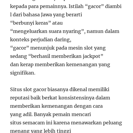
kepada para pemainnya. Istilah “gacor” diambi
l dari bahasa Jawa yang berarti
“berbunyi keras” atau
“mengeluarkan suara nyaring”, namun dalam
konteks perjudian daring,
“gacor” menunjuk pada mesin slot yang
sedang “berhasil memberikan jackpot”
dan kerap memberikan kemenangan yang
signifikan.
Situs slot gacor biasanya dikenal memiliki
reputasi baik berkat konsistensinya dalam
memberikan kemenangan dengan cara
yang adil. Banyak pemain mencari
situs semacam ini karena menawarkan peluang
menang yang lebih tinggi