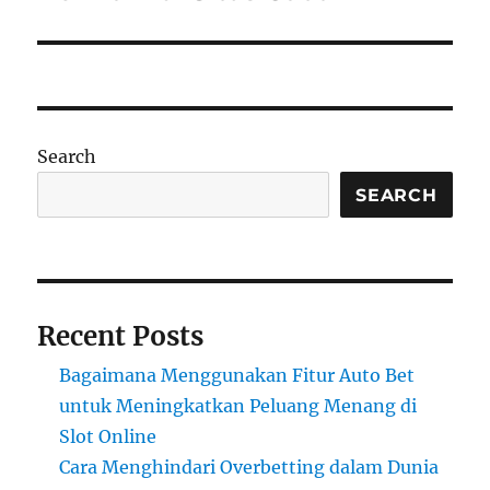
Search
SEARCH
Recent Posts
Bagaimana Menggunakan Fitur Auto Bet
untuk Meningkatkan Peluang Menang di
Slot Online
Cara Menghindari Overbetting dalam Dunia