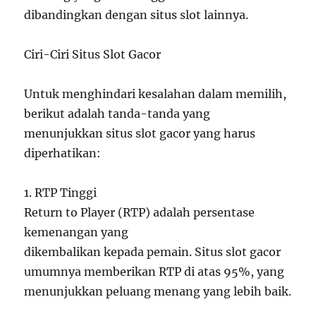
dibandingkan dengan situs slot lainnya.
Ciri-Ciri Situs Slot Gacor
Untuk menghindari kesalahan dalam memilih,
berikut adalah tanda-tanda yang
menunjukkan situs slot gacor yang harus
diperhatikan:
1. RTP Tinggi
Return to Player (RTP) adalah persentase
kemenangan yang
dikembalikan kepada pemain. Situs slot gacor
umumnya memberikan RTP di atas 95%, yang
menunjukkan peluang menang yang lebih baik.