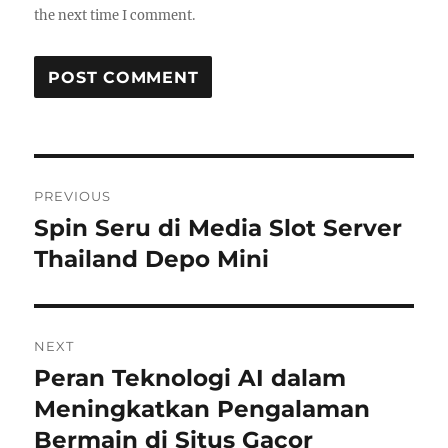
the next time I comment.
Post
PREVIOUS
navigation
Spin Seru di Media Slot Server
Previous
post:
Thailand Depo Mini
NEXT
Peran Teknologi AI dalam
Next
post:
Meningkatkan Pengalaman
Bermain di Situs Gacor