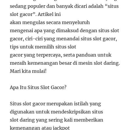
sedang populer dan banyak dicari adalah “situs
slot gacor”. Artikel ini
akan mengulas secara menyeluruh
mengenai apa yang dimaksud dengan situs slot
gacor, ciri-ciri yang menandai situs slot gacor,
tips untuk memilih situs slot
gacor yang terpercaya, serta panduan untuk
meraih kemenangan besar di mesin slot daring.
Mari kita mulai!
Apa Itu Situs Slot Gacor?
Situs slot gacor merupakan istilah yang
digunakan untuk mendeskripsikan situs
slot daring yang sering kali memberikan
kemenangan atau jackpot