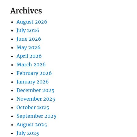
Archives
August 2026
July 2026
June 2026
May 2026
April 2026
March 2026
February 2026
January 2026
December 2025
November 2025
October 2025
September 2025
August 2025
July 2025