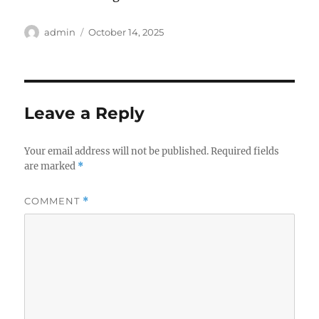
Author
Posted
admin
October 14, 2025
on
Leave a Reply
Your email address will not be published.
Required fields
are marked
*
COMMENT
*