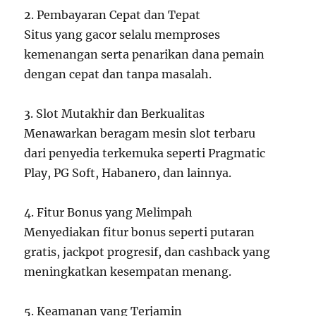
2. Pembayaran Cepat dan Tepat
Situs yang gacor selalu memproses
kemenangan serta penarikan dana pemain
dengan cepat dan tanpa masalah.
3. Slot Mutakhir dan Berkualitas
Menawarkan beragam mesin slot terbaru
dari penyedia terkemuka seperti Pragmatic
Play, PG Soft, Habanero, dan lainnya.
4. Fitur Bonus yang Melimpah
Menyediakan fitur bonus seperti putaran
gratis, jackpot progresif, dan cashback yang
meningkatkan kesempatan menang.
5. Keamanan yang Terjamin