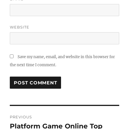
WEBSITE
Save my name, email, and website in this browser for
the next time I comment.
Post
PREVIOUS
navigation
Platform Game Online Top
Previous