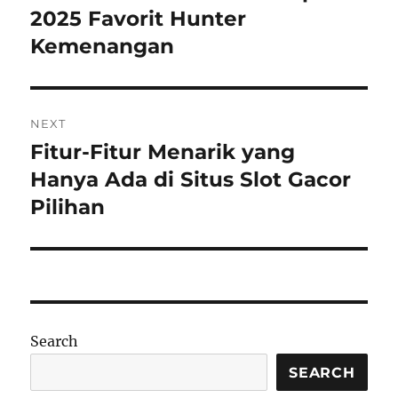
post:
2025 Favorit Hunter
Kemenangan
NEXT
Fitur-Fitur Menarik yang
Next
post:
Hanya Ada di Situs Slot Gacor
Pilihan
Search
SEARCH