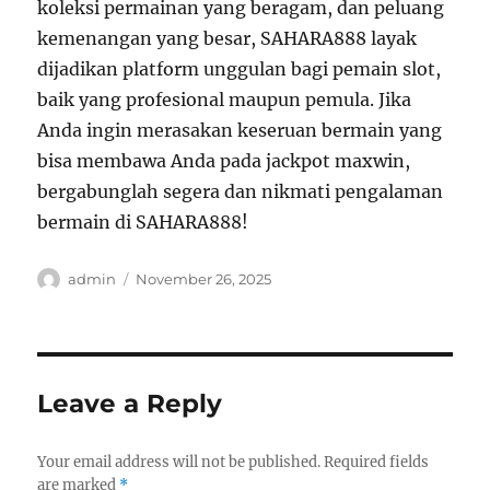
koleksi permainan yang beragam, dan peluang
kemenangan yang besar, SAHARA888 layak
dijadikan platform unggulan bagi pemain slot,
baik yang profesional maupun pemula. Jika
Anda ingin merasakan keseruan bermain yang
bisa membawa Anda pada jackpot maxwin,
bergabunglah segera dan nikmati pengalaman
bermain di SAHARA888!
Author
Posted
admin
November 26, 2025
on
Leave a Reply
Your email address will not be published.
Required fields
are marked
*