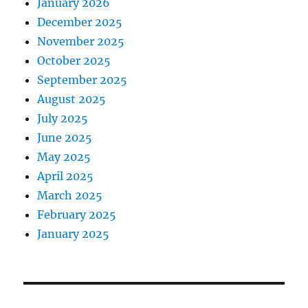
January 2026
December 2025
November 2025
October 2025
September 2025
August 2025
July 2025
June 2025
May 2025
April 2025
March 2025
February 2025
January 2025