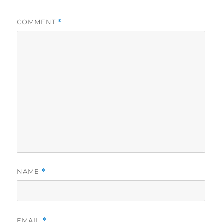
COMMENT
*
NAME
*
EMAIL
*