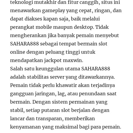
teknologi mutakhir dan fitur canggih, situs ini
menawarkan gameplay yang cepat, ringan, dan
dapat diakses kapan saja, baik melalui
perangkat mobile maupun desktop. Tidak
mengherankan jika banyak pemain menyebut
SAHARA888 sebagai tempat bermain slot
online dengan peluang tinggi untuk
mendapatkan jackpot maxwin.
Salah satu keunggulan utama SAHARA888
adalah stabilitas server yang ditawarkannya.
Pemain tidak perlu khawatir akan terjadinya
gangguan jaringan, lag, atau penundaan saat
bermain. Dengan sistem permainan yang
stabil, setiap putaran slot berjalan dengan
lancar dan transparan, memberikan
kenyamanan yang maksimal bagi para pemain.