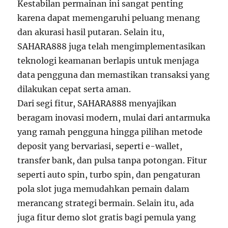
Kestabilan permainan ini sangat penting
karena dapat memengaruhi peluang menang
dan akurasi hasil putaran. Selain itu,
SAHARA888 juga telah mengimplementasikan
teknologi keamanan berlapis untuk menjaga
data pengguna dan memastikan transaksi yang
dilakukan cepat serta aman.
Dari segi fitur, SAHARA888 menyajikan
beragam inovasi modern, mulai dari antarmuka
yang ramah pengguna hingga pilihan metode
deposit yang bervariasi, seperti e-wallet,
transfer bank, dan pulsa tanpa potongan. Fitur
seperti auto spin, turbo spin, dan pengaturan
pola slot juga memudahkan pemain dalam
merancang strategi bermain. Selain itu, ada
juga fitur demo slot gratis bagi pemula yang