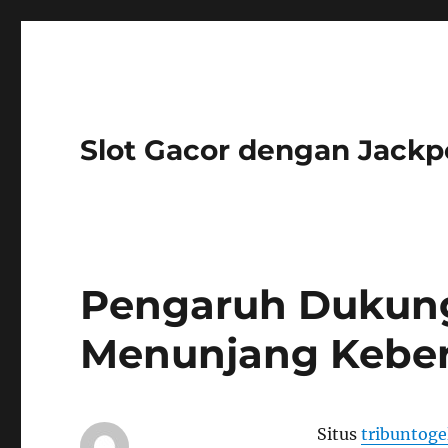
Slot Gacor dengan Jack
Pengaruh Dukun
Menunjang Keberh
Situs
tribuntoge