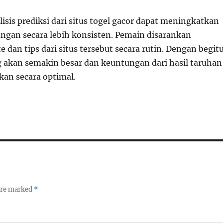
lisis prediksi dari situs togel gacor dapat meningkatkan
gan secara lebih konsisten. Pemain disarankan
 dan tips dari situs tersebut secara rutin. Dengan begitu
akan semakin besar dan keuntungan dari hasil taruhan
kan secara optimal.
 are marked
*