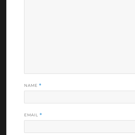
NAME
*
EMAIL
*