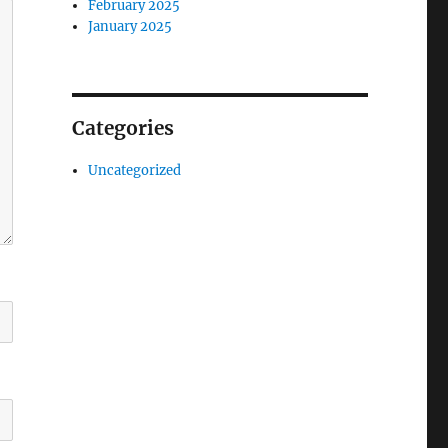
February 2025
January 2025
Categories
Uncategorized