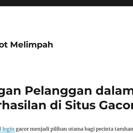
pot Melimpah
gan Pelanggan dala
asilan di Situs Gaco
l login
gacor menjadi pilihan utama bagi pecinta taruha