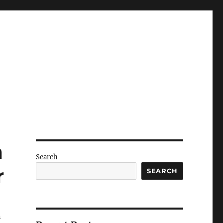
m
Search
r
SEARCH
n