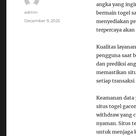
angka yang ingi
Author
admin
bermain togel s
Posted
December 9, 2025
menyediakan pre
on
terpercaya akan
Kualitas layana
pengguna saat be
dan prediksi an
memastikan situ
setiap transaksi
Keamanan data p
situs togel gac
withdraw yang c
nyaman. Situs t
untuk menjaga 