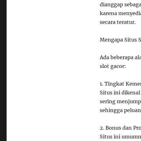
dianggap sebaga
karena menyedi
secara teratur.
Mengapa Situs S
Ada beberapa al
slot gacor:
1. Tingkat Kem
Situs ini diken
sering menjump
sehingga pelua
2. Bonus dan Pr
Situs ini umumn