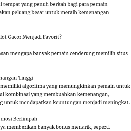
i tempat yang penuh berkah bagi para pemain
akan peluang besar untuk meraih kemenangan
lot Gacor Menjadi Favorit?
asan mengapa banyak pemain cenderung memilih situs
enangan Tinggi
al memiliki algoritma yang memungkinkan pemain untuk
ai kombinasi yang membuahkan kemenangan,
ng untuk mendapatkan keuntungan menjadi meningkat.
omosi Berlimpah
ya memberikan banyak bonus menarik, seperti