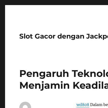
Slot Gacor dengan Jack
Pengaruh Teknol
Menjamin Keadilan
wd808
Dalam beb