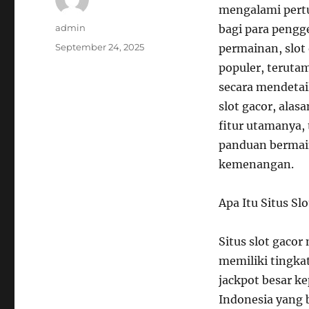
mengalami pert
Author
admin
bagi para pengg
Posted
September 24, 2025
permainan, slot 
on
populer, terutam
secara mendetai
slot gacor, alasa
fitur utamanya, 
panduan bermai
kemenangan.
Apa Itu Situs Sl
Situs slot gacor
memiliki tingka
jackpot besar ke
Indonesia yang 