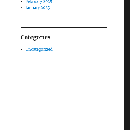
February 2025
January 2025
Categories
Uncategorized