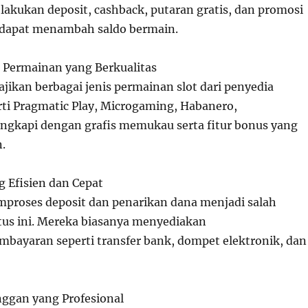
lakukan deposit, cashback, putaran gratis, dan promosi
dapat menambah saldo bermain.
r Permainan yang Berkualitas
jikan berbagai jenis permainan slot dari penyedia
ti Pragmatic Play, Microgaming, Habanero,
lengkapi dengan grafis memukau serta fitur bonus yang
.
g Efisien dan Cepat
proses deposit dan penarikan dana menjadi salah
situs ini. Mereka biasanya menyediakan
embayaran seperti transfer bank, dompet elektronik, dan
nggan yang Profesional