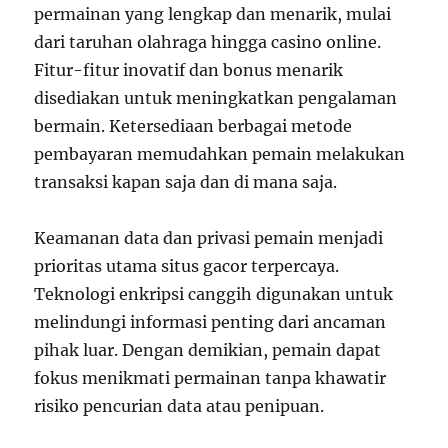
permainan yang lengkap dan menarik, mulai
dari taruhan olahraga hingga casino online.
Fitur-fitur inovatif dan bonus menarik
disediakan untuk meningkatkan pengalaman
bermain. Ketersediaan berbagai metode
pembayaran memudahkan pemain melakukan
transaksi kapan saja dan di mana saja.
Keamanan data dan privasi pemain menjadi
prioritas utama situs gacor terpercaya.
Teknologi enkripsi canggih digunakan untuk
melindungi informasi penting dari ancaman
pihak luar. Dengan demikian, pemain dapat
fokus menikmati permainan tanpa khawatir
risiko pencurian data atau penipuan.