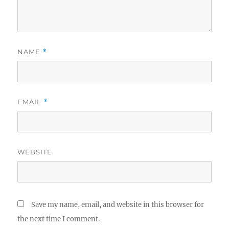
NAME
*
EMAIL
*
WEBSITE
Save my name, email, and website in this browser for
the next time I comment.