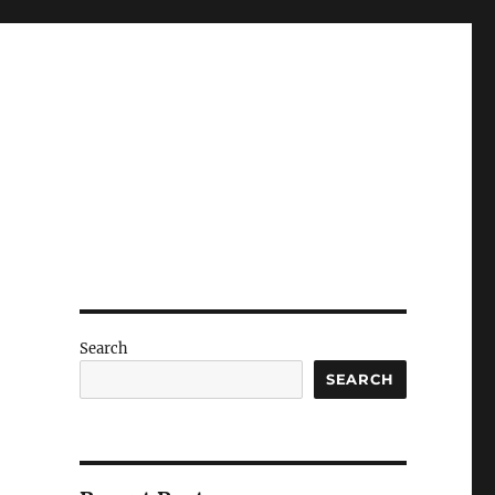
Search
SEARCH