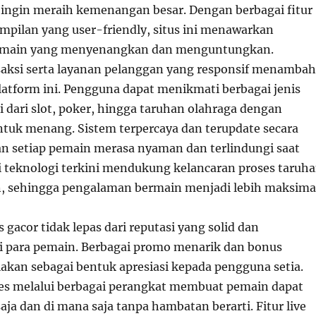
g ingin meraih kemenangan besar. Dengan berbagai fitur
mpilan yang user-friendly, situs ini menawarkan
rmain yang menyenangkan dan menguntungkan.
aksi serta layanan pelanggan yang responsif menambah
 platform ini. Pengguna dapat menikmati berbagai jenis
 dari slot, poker, hingga taruhan olahraga dengan
ntuk menang. Sistem terpercaya dan terupdate secara
n setiap pemain merasa nyaman dan terlindungi saat
i teknologi terkini mendukung kelancaran proses taruh
, sehingga pengalaman bermain menjadi lebih maksima
 gacor tidak lepas dari reputasi yang solid dan
i para pemain. Berbagai promo menarik dan bonus
akan sebagai bentuk apresiasi kepada pengguna setia.
s melalui berbagai perangkat membuat pemain dapat
ja dan di mana saja tanpa hambatan berarti. Fitur live