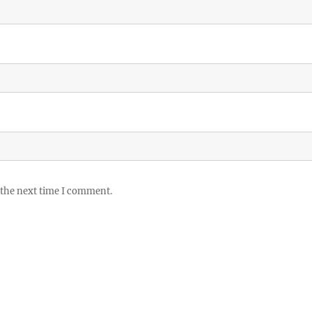
 the next time I comment.