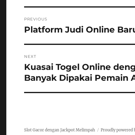
Post
PREVIOUS
navigation
Platform Judi Online Ba
Previous
post:
NEXT
Kuasai Togel Online den
Next
post:
Banyak Dipakai Pemain A
Slot Gacor dengan Jackpot Melimpah
Proudly powered 