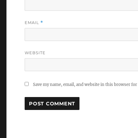
EMAIL
*
WEBSITE
Save my name, email, and website in this browser for