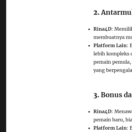
2.
Antarmu
Rina4D
: Memil
membuatnya mud
Platform Lain
: 
lebih kompleks 
pemain pemula, 
yang berpengal
3.
Bonus da
Rina4D
: Menaw
pemain baru, bi
Platform Lain
: 