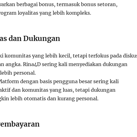
rkan berbagai bonus, termasuk bonus setoran,
rogram loyalitas yang lebih kompleks.
as dan Dukungan
ki komunitas yang lebih kecil, tetapi terfokus pada disku
an angka. Rina4D sering kali menyediakan dukungan
lebih personal.
Platform dengan basis pengguna besar sering kali
aktif dan komunitas yang luas, tetapi dukungan
in lebih otomatis dan kurang personal.
Pembayaran