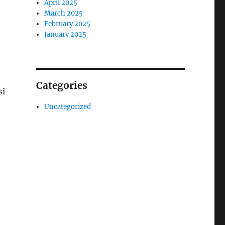
April 2025
March 2025
February 2025
January 2025
Categories
si
Uncategorized