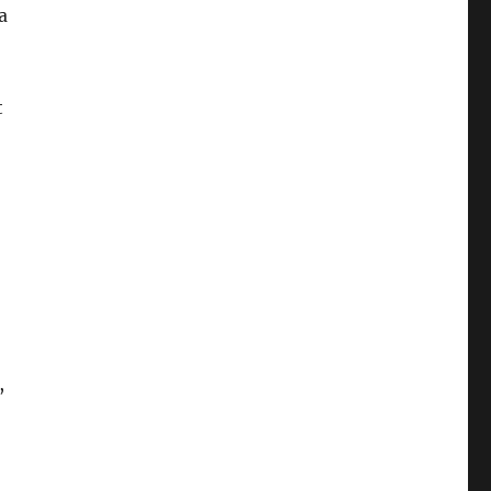
a
t
,