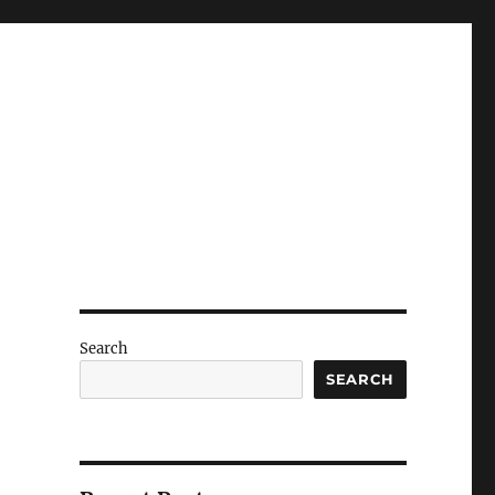
Search
SEARCH