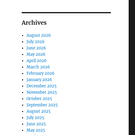
Archives
August 2026
July 2026
June 2026
May 2026
April 2026
March 2026
February 2026
January 2026
December 2025
November 2025
October 2025
September 2025
August 2025
July 2025
June 2025
May 2025