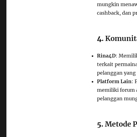
mungkin menawa
cashback, dan p
4.
Komunit
Rina4D
: Memili
terkait permain
pelanggan yang 
Platform Lain
: 
memiliki forum 
pelanggan mungk
5.
Metode 