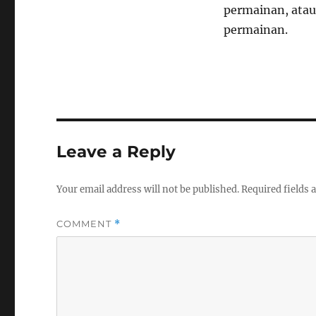
permainan, atau 
permainan.
Leave a Reply
Your email address will not be published.
Required fields
COMMENT
*