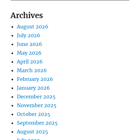
Archives
August 2026
July 2026
June 2026
May 2026
April 2026
March 2026
February 2026
January 2026
December 2025
November 2025
October 2025
September 2025
August 2025