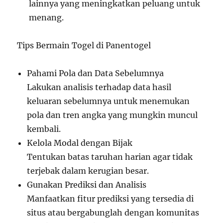
lainnya yang meningkatkan peluang untuk
menang.
Tips Bermain Togel di Panentogel
Pahami Pola dan Data Sebelumnya
Lakukan analisis terhadap data hasil
keluaran sebelumnya untuk menemukan
pola dan tren angka yang mungkin muncul
kembali.
Kelola Modal dengan Bijak
Tentukan batas taruhan harian agar tidak
terjebak dalam kerugian besar.
Gunakan Prediksi dan Analisis
Manfaatkan fitur prediksi yang tersedia di
situs atau bergabunglah dengan komunitas