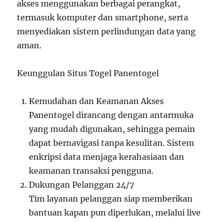
akses menggunakan berbagai perangkat,
termasuk komputer dan smartphone, serta
menyediakan sistem perlindungan data yang
aman.
Keunggulan Situs Togel Panentogel
Kemudahan dan Keamanan Akses
Panentogel dirancang dengan antarmuka
yang mudah digunakan, sehingga pemain
dapat bernavigasi tanpa kesulitan. Sistem
enkripsi data menjaga kerahasiaan dan
keamanan transaksi pengguna.
Dukungan Pelanggan 24/7
Tim layanan pelanggan siap memberikan
bantuan kapan pun diperlukan, melalui live