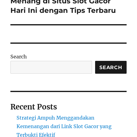
Menang di Situs Slot Gacor
Hari Ini dengan Tips Terbaru
Search
SEARCH
Recent Posts
Strategi Ampuh Menggandakan
Kemenangan dari Link Slot Gacor yang
Terbukti Efektif