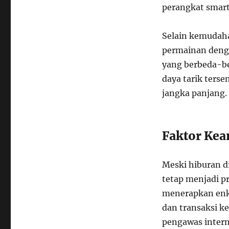
perangkat smar
Selain kemudah
permainan denga
yang berbeda-be
daya tarik ter
jangka panjang.
Faktor Ke
Meski hiburan d
tetap menjadi p
menerapkan enkr
dan transaksi k
pengawas intern