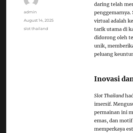
daring telah m
Author
admin
penggemarnya. 
Posted
August 14, 2025
virtual adalah 
on
Tags
slot thailand
tarik utama di 
didorong oleh t
unik, memberik
peluang keuntu
Inovasi dan
Slot Thailand
had
imersif. Mengus
permainan ini m
emas, dan motif 
memperkaya est