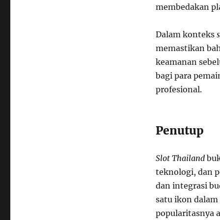
membedakan plat
Dalam konteks
memastikan bahw
keamanan sebelu
bagi para pemai
profesional.
Penutup
Slot Thailand
buk
teknologi, dan 
dan integrasi bu
satu ikon dalam
popularitasnya 