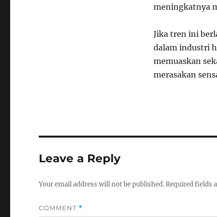
meningkatnya mi
Jika tren ini ber
dalam industri 
memuaskan seka
merasakan sensa
Leave a Reply
Your email address will not be published.
Required fields
COMMENT
*