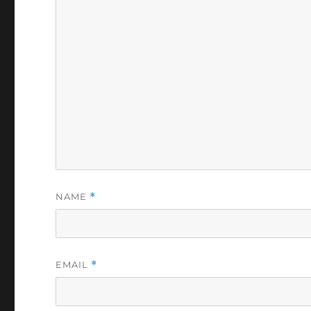
NAME
*
EMAIL
*