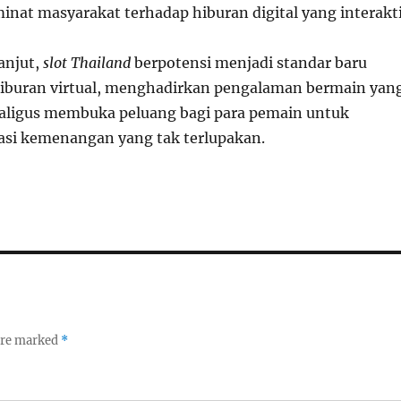
nat masyarakat terhadap hiburan digital yang interakti
lanjut,
slot Thailand
berpotensi menjadi standar baru
hiburan virtual, menghadirkan pengalaman bermain yan
ligus membuka peluang bagi para pemain untuk
si kemenangan yang tak terlupakan.
 are marked
*