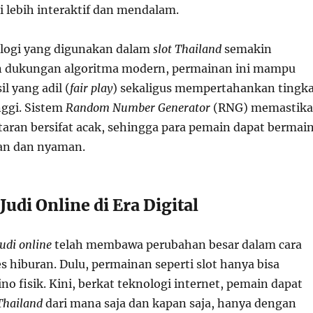
 lebih interaktif dan mendalam.
nologi yang digunakan dalam
slot Thailand
semakin
n dukungan algoritma modern, permainan ini mampu
l yang adil (
fair play
) sekaligus mempertahankan tingk
nggi. Sistem
Random Number Generator
(RNG) memastik
taran bersifat acak, sehingga para pemain dapat bermai
an dan nyaman.
Judi Online di Era Digital
judi online
telah membawa perubahan besar dalam cara
 hiburan. Dulu, permainan seperti slot hanya bisa
ino fisik. Kini, berkat teknologi internet, pemain dapat
 Thailand
dari mana saja dan kapan saja, hanya dengan