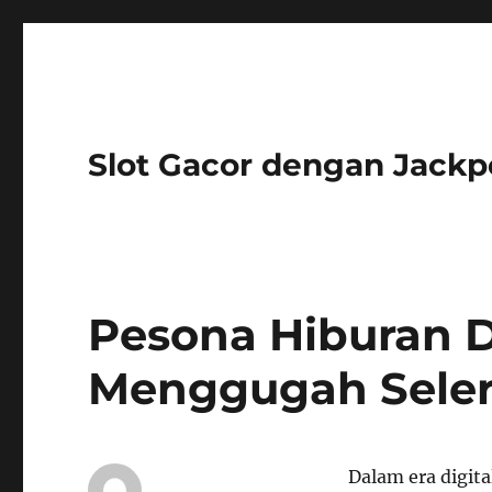
Slot Gacor dengan Jack
Pesona Hiburan D
Menggugah Sele
Dalam era digit