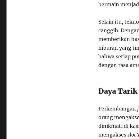
bermain menjadi
Selain itu, tek
canggih. Denga
memberikan hasi
hiburan yang ti
bahwa setiap pu
dengan rasa am
Daya Tarik 
Perkembangan
orang mengakses
dinikmati di kas
mengakses
slot