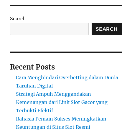
Search
SEARCH
Recent Posts
Cara Menghindari Overbetting dalam Dunia
Taruhan Digital
Strategi Ampuh Menggandakan
Kemenangan dari Link Slot Gacor yang
Terbukti Efektif
Rahasia Pemain Sukses Meningkatkan
Keuntungan di Situs Slot Resmi