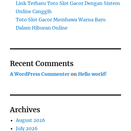
Link Terbaru Toto Slot Gacor Dengan Sistem
Online Canggih
Toto Slot Gacor Membawa Warna Baru
Dalam Hiburan Online
Recent Comments
A WordPress Commenter
on
Hello world!
Archives
August 2026
July 2026