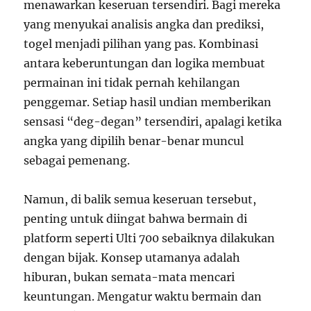
menawarkan keseruan tersendiri. Bagi mereka
yang menyukai analisis angka dan prediksi,
togel menjadi pilihan yang pas. Kombinasi
antara keberuntungan dan logika membuat
permainan ini tidak pernah kehilangan
penggemar. Setiap hasil undian memberikan
sensasi “deg-degan” tersendiri, apalagi ketika
angka yang dipilih benar-benar muncul
sebagai pemenang.
Namun, di balik semua keseruan tersebut,
penting untuk diingat bahwa bermain di
platform seperti Ulti 700 sebaiknya dilakukan
dengan bijak. Konsep utamanya adalah
hiburan, bukan semata-mata mencari
keuntungan. Mengatur waktu bermain dan