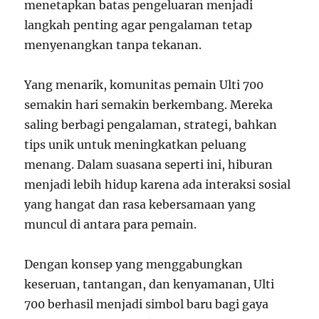
menetapkan batas pengeluaran menjadi
langkah penting agar pengalaman tetap
menyenangkan tanpa tekanan.
Yang menarik, komunitas pemain Ulti 700
semakin hari semakin berkembang. Mereka
saling berbagi pengalaman, strategi, bahkan
tips unik untuk meningkatkan peluang
menang. Dalam suasana seperti ini, hiburan
menjadi lebih hidup karena ada interaksi sosial
yang hangat dan rasa kebersamaan yang
muncul di antara para pemain.
Dengan konsep yang menggabungkan
keseruan, tantangan, dan kenyamanan, Ulti
700 berhasil menjadi simbol baru bagi gaya