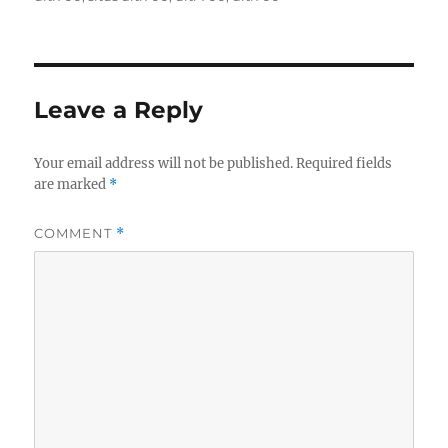
Leave a Reply
Your email address will not be published.
Required fields
are marked
*
COMMENT
*