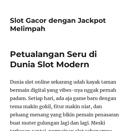
Slot Gacor dengan Jackpot
Melimpah
Petualangan Seru di
Dunia Slot Modern
Dunia slot online sekarang udah kayak taman
bermain digital yang vibes-nya nggak pernah
padam. Setiap hari, ada aja game baru dengan
tema makin gokil, fitur makin niat, dan
peluang menang yang bikin pemain penasaran
buat muter gulungan lagi dan lagi. Meski