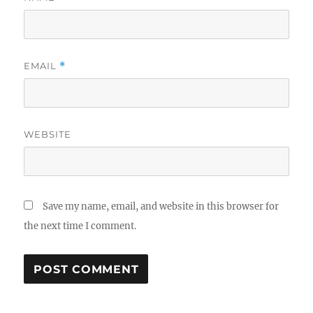
EMAIL
*
WEBSITE
Save my name, email, and website in this browser for
the next time I comment.