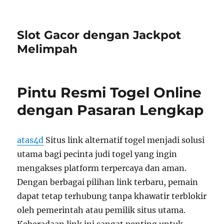
Slot Gacor dengan Jackpot
Melimpah
Pintu Resmi Togel Online
dengan Pasaran Lengkap
atas4d
Situs link alternatif togel menjadi solusi
utama bagi pecinta judi togel yang ingin
mengakses platform terpercaya dan aman.
Dengan berbagai pilihan link terbaru, pemain
dapat tetap terhubung tanpa khawatir terblokir
oleh pemerintah atau pemilik situs utama.