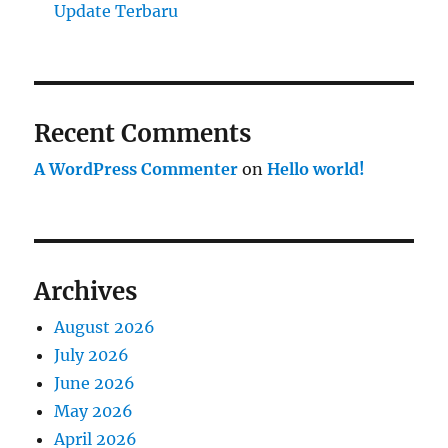
Update Terbaru
Recent Comments
A WordPress Commenter
on
Hello world!
Archives
August 2026
July 2026
June 2026
May 2026
April 2026