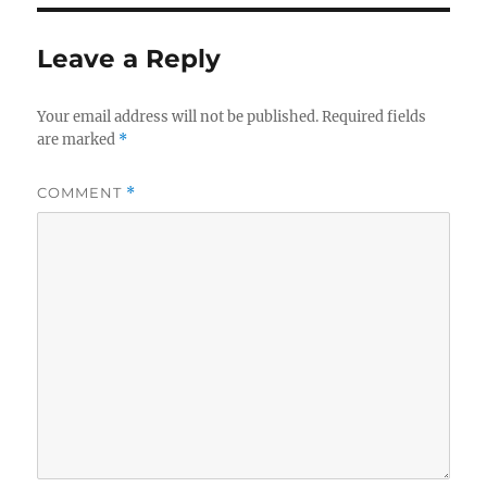
Leave a Reply
Your email address will not be published.
Required fields
are marked
*
COMMENT
*