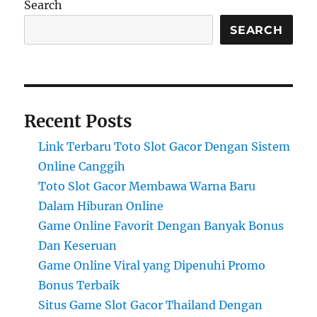
Search
SEARCH
Recent Posts
Link Terbaru Toto Slot Gacor Dengan Sistem
Online Canggih
Toto Slot Gacor Membawa Warna Baru
Dalam Hiburan Online
Game Online Favorit Dengan Banyak Bonus
Dan Keseruan
Game Online Viral yang Dipenuhi Promo
Bonus Terbaik
Situs Game Slot Gacor Thailand Dengan