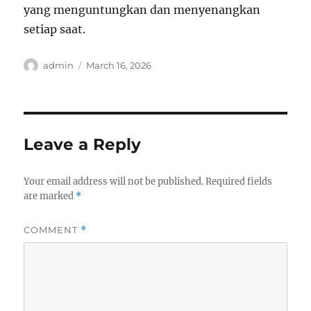
yang menguntungkan dan menyenangkan
setiap saat.
Author
Posted
admin
March 16, 2026
on
Leave a Reply
Your email address will not be published.
Required fields
are marked
*
COMMENT
*