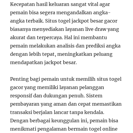
Kecepatan hasil keluaran sangat vital agar
pemain bisa segera mengandalkan angka-
angka terbaik. Situs togel jackpot besar gacor
biasanya menyediakan layanan live draw yang
akurat dan terpercaya. Hal ini membantu
pemain melakukan analisis dan prediksi angka
dengan lebih tepat, meningkatkan peluang
mendapatkan jackpot besar.
Penting bagi pemain untuk memilih situs togel
gacor yang memiliki layanan pelanggan
responsif dan dukungan penuh. Sistem
pembayaran yang aman dan cepat memastikan
transaksi berjalan lancar tanpa kendala.
Dengan berbagai keunggulan ini, pemain bisa
menikmati pengalaman bermain togel online