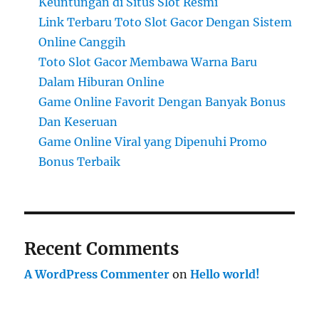
Keuntungan di Situs Slot Resmi
Link Terbaru Toto Slot Gacor Dengan Sistem
Online Canggih
Toto Slot Gacor Membawa Warna Baru
Dalam Hiburan Online
Game Online Favorit Dengan Banyak Bonus
Dan Keseruan
Game Online Viral yang Dipenuhi Promo
Bonus Terbaik
Recent Comments
A WordPress Commenter
on
Hello world!