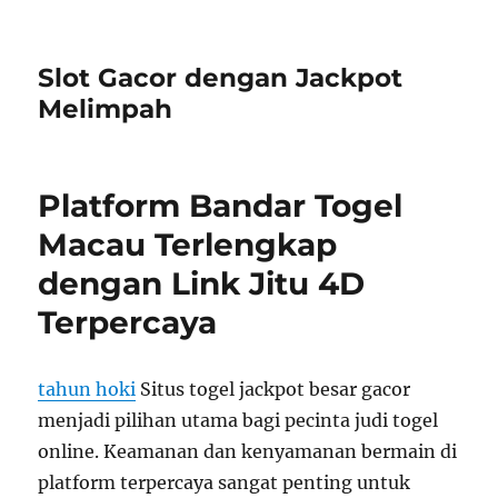
Slot Gacor dengan Jackpot
Melimpah
Platform Bandar Togel
Macau Terlengkap
dengan Link Jitu 4D
Terpercaya
tahun hoki
Situs togel jackpot besar gacor
menjadi pilihan utama bagi pecinta judi togel
online. Keamanan dan kenyamanan bermain di
platform terpercaya sangat penting untuk