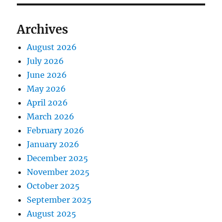
Archives
August 2026
July 2026
June 2026
May 2026
April 2026
March 2026
February 2026
January 2026
December 2025
November 2025
October 2025
September 2025
August 2025